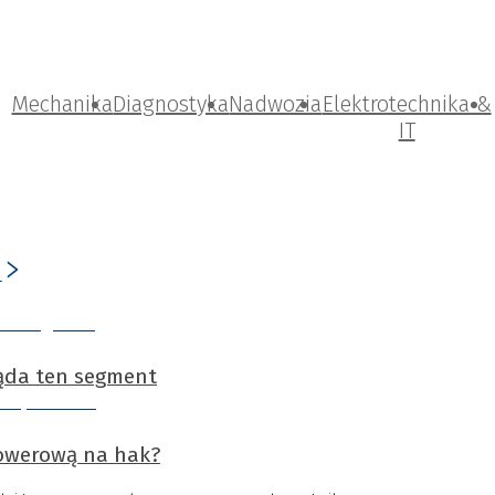
Mechanika
Diagnostyka
Nadwozia
Elektrotechnika &
IT
ląda ten segment
rowerową na hak?