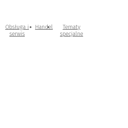
Obsługa i
Handel
Tematy
serwis
specjalne