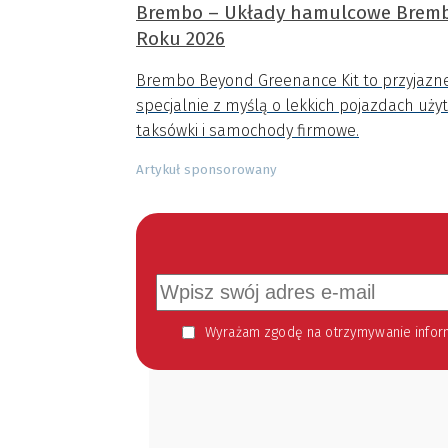
Brembo – Układy hamulcowe Brembo
Roku 2026
Brembo Beyond Greenance Kit to przyjazn
specjalnie z myślą o lekkich pojazdach uży
taksówki i samochody firmowe.
Artykuł sponsorowany
Wyrażam zgodę na otrzymywanie informacji handlowej kierowanej do mnie za pomocą środków komunikacji elektronicznej w szczególności poczty