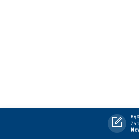
BĄD
Zap
New