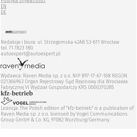
Polityka prywatności
EN
DE
Redakcje i biura: ul. Strzegomska 42AB 53-611 Wrocław
tel. 71 7823 180
autoexpert@autoexpert.pl
Wydawca: Raven Media sp. z o.o. NIP 897-17-67-168 REGON
021366963 Organ Rejestrowy: Sąd Rejonowy dla Wrocławia
Fabrycznej VI Wydział Gospodarczy KRS 0000370285
Licencja: The Polish edition of "kfz-betrieb" is a publication of
Raven Media sp. z o.o. licensed by Vogel Communications
Group GmbH & Co. KG, 97082 Wurzburg/Germany.