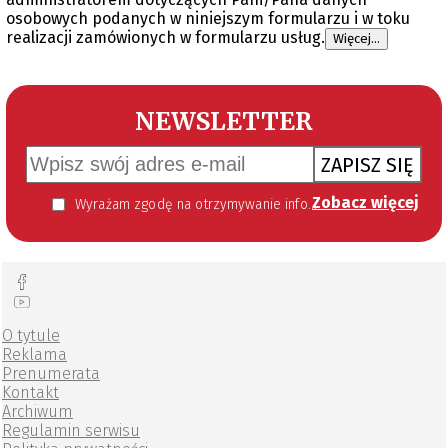
osobowych podanych w niniejszym formularzu i w toku
realizacji zamówionych w formularzu usług.
Więcej...
NEWSLETTER
ZAPISZ SIĘ
Zobacz więcej
Wyrażam zgodę na otrzymywanie informacji handlowej kierowanej do mnie za pomocą środków komunikacji elektronicznej w szczególności poczty elektronicznej zgodnie z przepisem art. 10 ust 2 ustawy z dnia 18 lipca 2002 roku o świadczeniu usług drogą elektroniczną (Dz. U. 144 z 2002 r. poz. 1204). Zgoda jest dobrowolna, jednak jej wyrażenie jest konieczne, aby otrzymywać newsletter.
O tytule
Reklama
Prenumerata
Kontakt
Archiwum
Regulamin serwisu