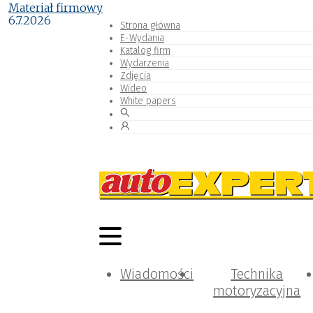
Materiał firmowy
6.7.2026
Strona główna
E-Wydania
Katalog firm
Wydarzenia
Zdjęcia
Wideo
White papers
Wiadomości
Technika
motoryzacyjna