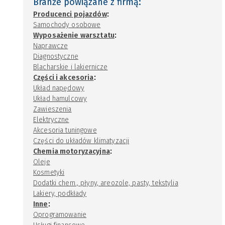
Branże powiązane z firmą:
:
Producenci pojazdów
Samochody osobowe
:
Wyposażenie warsztatu
Naprawcze
Diagnostyczne
Blacharskie i lakiernicze
:
Części i akcesoria
Układ napędowy
Układ hamulcowy
Zawieszenia
Elektryczne
Akcesoria tuningowe
Części do układów klimatyzacji
:
Chemia motoryzacyjna
Oleje
Kosmetyki
Dodatki chem., płyny, areozole, pasty, tekstylia
Lakiery, podkłady
:
Inne
Oprogramowanie