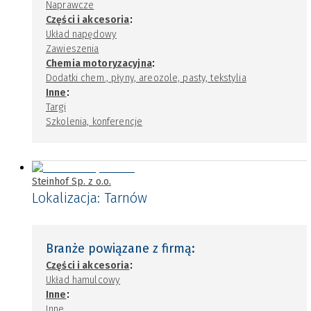
Naprawcze
:
Części i akcesoria
Układ napędowy
Zawieszenia
:
Chemia motoryzacyjna
Dodatki chem., płyny, areozole, pasty, tekstylia
:
Inne
Targi
Szkolenia, konferencje
Steinhof Sp. z o.o.
Lokalizacja:
Tarnów
Branże powiązane z firmą:
:
Części i akcesoria
Układ hamulcowy
:
Inne
Inne