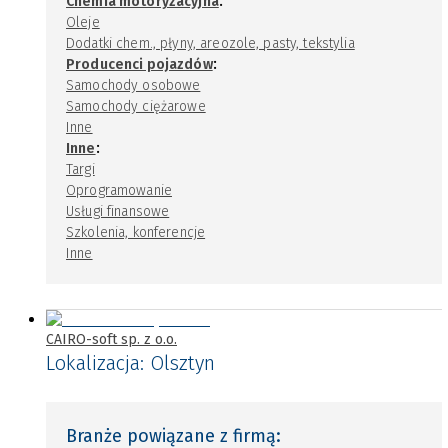
:
Chemia motoryzacyjna
Oleje
Dodatki chem., płyny, areozole, pasty, tekstylia
:
Producenci pojazdów
Samochody osobowe
Samochody ciężarowe
Inne
:
Inne
Targi
Oprogramowanie
Usługi finansowe
Szkolenia, konferencje
Inne
CAIRO-soft sp. z o.o.
Lokalizacja:
Olsztyn
Branże powiązane z firmą: