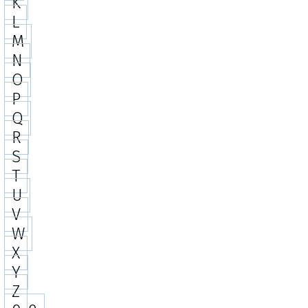
K
L
M
N
O
P
Q
R
S
T
U
V
W
X
Y
Z