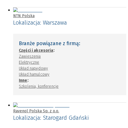
NTN Polska
Lokalizacja:
Warszawa
Branże powiązane z firmą:
:
Części i akcesoria
Zawieszenia
Elektryczne
Układ napędowy
Układ hamulcowy
:
Inne
Szkolenia, konferencje
Ravenol Polska Sp. z o.o.
Lokalizacja:
Starogard Gdański