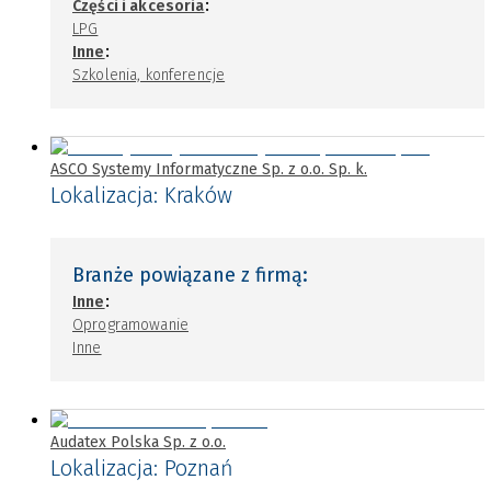
:
Części i akcesoria
LPG
:
Inne
Szkolenia, konferencje
ASCO Systemy Informatyczne Sp. z o.o. Sp. k.
Lokalizacja:
Kraków
Branże powiązane z firmą:
:
Inne
Oprogramowanie
Inne
Audatex Polska Sp. z o.o.
Lokalizacja:
Poznań