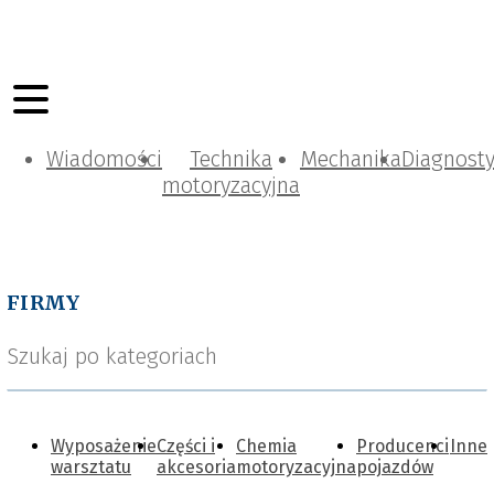
Wiadomości
Technika
Mechanika
Diagnost
motoryzacyjna
FIRMY
Szukaj po kategoriach
Wyposażenie
Części i
Chemia
Producenci
Inne
warsztatu
akcesoria
motoryzacyjna
pojazdów