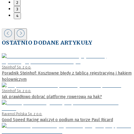
2
3
4
OSTATNIO DODANE ARTYKUŁY
Steinhof Sp. z o.o.
Poradnik Steinhof: Kosztowne błędy z tablicą rejestracyjną i hakiem
holowniczym
Steinhof Sp. z o.o.
Jak prawidłowo dobrać platformę rowerową na hak?
Ravenol Polska Sp. z o.o.
Good Speed Racing walczył o podium na torze Paul Ricard