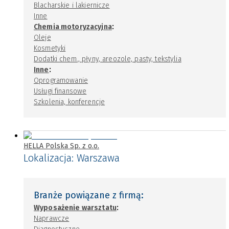
Blacharskie i lakiernicze
Inne
:
Chemia motoryzacyjna
Oleje
Kosmetyki
Dodatki chem., płyny, areozole, pasty, tekstylia
:
Inne
Oprogramowanie
Usługi finansowe
Szkolenia, konferencje
HELLA Polska Sp. z o.o.
Lokalizacja:
Warszawa
Branże powiązane z firmą:
:
Wyposażenie warsztatu
Naprawcze