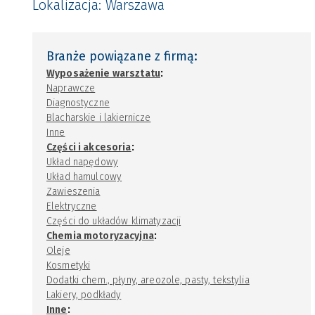
Lokalizacja:
Warszawa
Branże powiązane z firmą:
:
Wyposażenie warsztatu
Naprawcze
Diagnostyczne
Blacharskie i lakiernicze
Inne
:
Części i akcesoria
Układ napędowy
Układ hamulcowy
Zawieszenia
Elektryczne
Części do układów klimatyzacji
:
Chemia motoryzacyjna
Oleje
Kosmetyki
Dodatki chem., płyny, areozole, pasty, tekstylia
Lakiery, podkłady
:
Inne