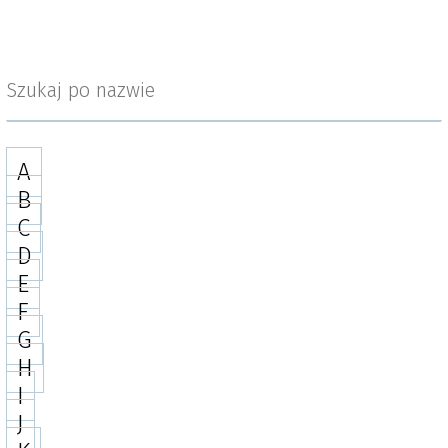
Szukaj po nazwie
A
B
C
D
E
F
G
H
I
J