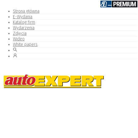
Strona główna
E-Wydania
Katalog firm
Wydarzenia
Zdjęcia
Wideo
White papers