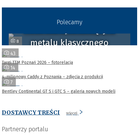
Polecamy
Hołd dla ojca zaklęty w
metalu klasycznego
8
43
Defendera
Targi TTM Poznań 2026 – fotorelacja
14
4-milionowy Caddy z Poznania – zdjęcia z produkcji
7
Bentley Continental GT S i GTC S – galeria nowych modeli
DOSTAWCY TREŚCI
więcej
Partnerzy portalu