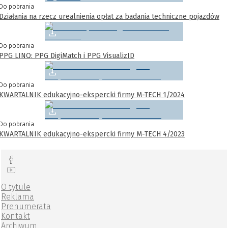
Do pobrania
Działania na rzecz urealnienia opłat za badania techniczne pojazdów
Do pobrania
PPG LINQ: PPG DigiMatch i PPG VisualizID
Do pobrania
KWARTALNIK edukacyjno-ekspercki firmy M-TECH 1/2024
Do pobrania
KWARTALNIK edukacyjno-ekspercki firmy M-TECH 4/2023
O tytule
Reklama
Prenumerata
Kontakt
Archiwum