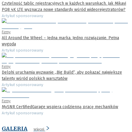
Czytelność tablic rejestracyjnych w każdych warunkach. Jak Mikavi
PQ8 4K LTE wyznacza nowe standardy wśród wideorejestratorów?
Artykuł sponsorowany
Firmy
All Around the Wheel – Jedna marka. Jedno rozwiązanie. Pełna
wygoda
Artykuł sponsorowany
Firmy
Delphi uruchamia wyzwanie „Big Build”, aby pokazać największe
talenty wśród polskich warsztatów
Artykuł sponsorowany
Firmy
MySNR CertifiedGarage wspiera codzienną pracę mechaników
Artykuł sponsorowany
GALERIA
więcej