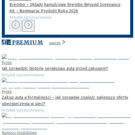
Brembo – Układy hamulcowe Brembo Beyond Greenance
Kit – Nominacja: Produkt Roku 2026
Artykuł sponsorowany
PREMIUM
więcej
Rynek
Jak sprawdzić historię serwisową auta przed zakupem?
Artykuł sponsorowany
Rynek
Zakup auta a formalności – jak sprawnie znaleźć najlepszą ofertę
ubezpieczenia w sieci?
Artykuł sponsorowany
Nowości produktowe