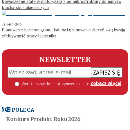
Nowoczesne stale w motoryzacji – od mikrostruktury do napraw
blacharsko-lakierniczych
Lakiernictwo
Planowanie harmonogramu kabiny i grupowanie zleceń zwiększają
efektywność pracy lakiernika
NEWSLETTER
ZAPISZ SIĘ
Zobacz więcej
Wyrażam zgodę na otrzymywanie informacji handlowej kierowanej do mnie za pomocą środków komunikacji elektronicznej w szczególności poczty elektronicznej zgodnie z przepisem art. 10 ust 2 ustawy z dnia 18 lipca 2002 roku o świadczeniu usług drogą elektroniczną (Dz. U. 144 z 2002 r. poz. 1204). Zgoda jest dobrowolna, jednak jej wyrażenie jest konieczne, aby otrzymywać newsletter.
POLECA
Konkurs Produkt Roku 2026