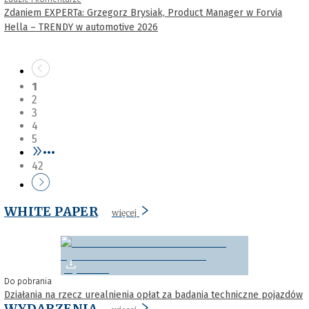
Zdaniem EXPERTa: Grzegorz Brysiak, Product Manager w Forvia
Hella – TRENDY w automotive 2026
1
2
3
4
5
•••
42
WHITE PAPER
więcej
Do pobrania
Działania na rzecz urealnienia opłat za badania techniczne pojazdów
WYDARZENIA