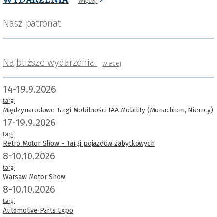
więcej
Nasz patronat
Najbliższe wydarzenia
wiecej
14-19.9.2026
targi
Międzynarodowe Targi Mobilności IAA Mobility (Monachium, Niemcy)
17-19.9.2026
targi
Retro Motor Show – Targi pojazdów zabytkowych
8-10.10.2026
targi
Warsaw Motor Show
8-10.10.2026
targi
Automotive Parts Expo