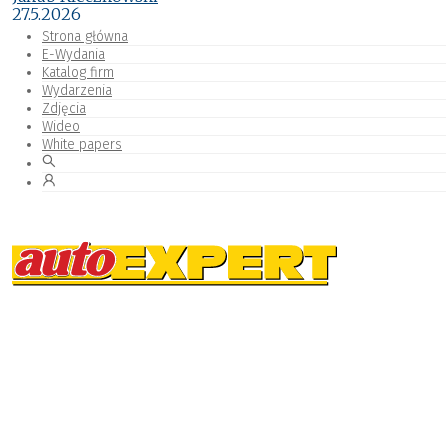
27.5.2026
Strona główna
E-Wydania
Katalog firm
Wydarzenia
Zdjęcia
Wideo
White papers