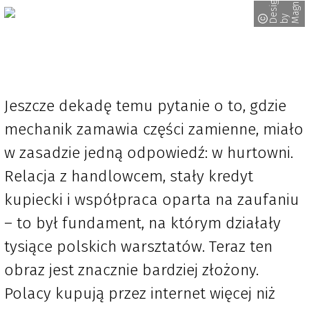
D
s
i
g
n
d
b
M
a
g
n
i
f
i
e
c
e
y
Jeszcze dekadę temu pytanie o to, gdzie
mechanik zamawia części zamienne, miało
w zasadzie jedną odpowiedź: w hurtowni.
Relacja z handlowcem, stały kredyt
kupiecki i współpraca oparta na zaufaniu
– to był fundament, na którym działały
tysiące polskich warsztatów. Teraz ten
obraz jest znacznie bardziej złożony.
Polacy kupują przez internet więcej niż