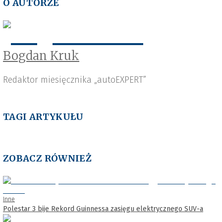
O AUTORZE
Bogdan Kruk
Redaktor miesięcznika „autoEXPERT”
TAGI ARTYKUŁU
ZOBACZ RÓWNIEŻ
Inne
Polestar 3 bije Rekord Guinnessa zasięgu elektrycznego SUV-a