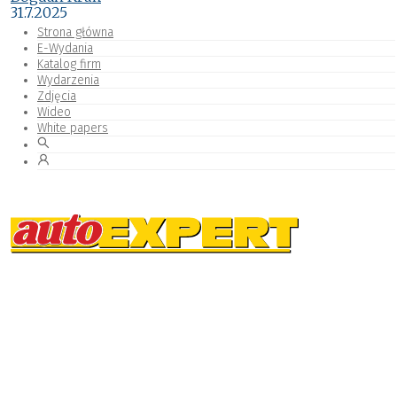
31.7.2025
Strona główna
E-Wydania
Katalog firm
Wydarzenia
Zdjęcia
Wideo
White papers