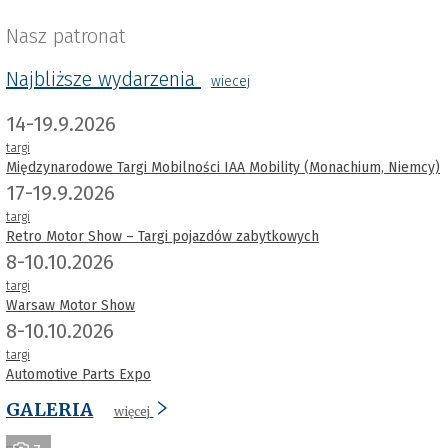
Nasz patronat
Najbliższe wydarzenia
wiecej
14-19.9.2026
targi
Międzynarodowe Targi Mobilności IAA Mobility (Monachium, Niemcy)
17-19.9.2026
targi
Retro Motor Show – Targi pojazdów zabytkowych
8-10.10.2026
targi
Warsaw Motor Show
8-10.10.2026
targi
Automotive Parts Expo
GALERIA
więcej