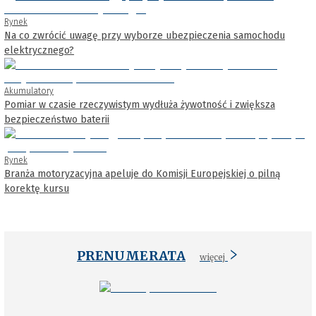
Rynek
Na co zwrócić uwagę przy wyborze ubezpieczenia samochodu
elektrycznego?
Akumulatory
Pomiar w czasie rzeczywistym wydłuża żywotność i zwiększa
bezpieczeństwo baterii
Rynek
Branża motoryzacyjna apeluje do Komisji Europejskiej o pilną
korektę kursu
PRENUMERATA
więcej