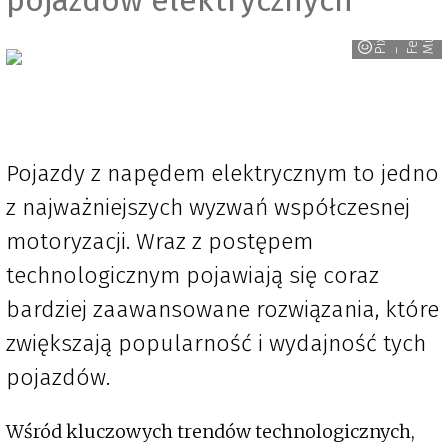
i
x
a
b
y
e
l
i
M
ü
l
e
a
r
x
l
P
– F
Pojazdy z napędem elektrycznym to jedno
z najważniejszych wyzwań współczesnej
motoryzacji. Wraz z postępem
technologicznym pojawiają się coraz
bardziej zaawansowane rozwiązania, które
zwiększają popularność i wydajność tych
pojazdów.
Wśród kluczowych trendów technologicznych,