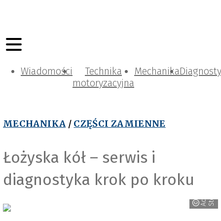
Wiadomości
Technika
Mechanika
Diagnost
motoryzacyjna
MECHANIKA
/
CZĘŚCI ZAMIENNE
Łożyska kół – serwis i
j
diagnostyka krok po kroku
A
d
o
b
e
S
t
o
c
k
_
J
e
v
g
e
n
y
i