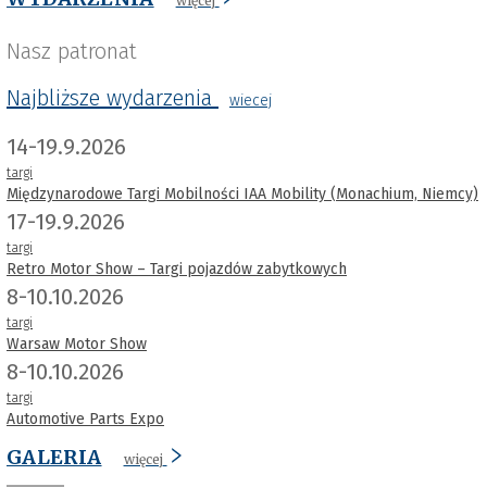
więcej
Nasz patronat
Najbliższe wydarzenia
wiecej
14-19.9.2026
targi
Międzynarodowe Targi Mobilności IAA Mobility (Monachium, Niemcy)
17-19.9.2026
targi
Retro Motor Show – Targi pojazdów zabytkowych
8-10.10.2026
targi
Warsaw Motor Show
8-10.10.2026
targi
Automotive Parts Expo
GALERIA
więcej