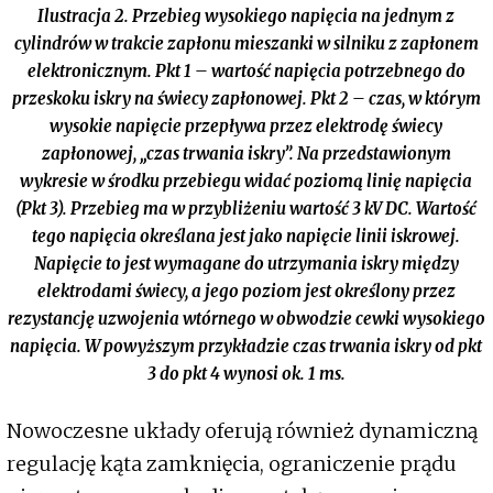
Ilustracja 2. Przebieg wysokiego napięcia na jednym z
cylindrów w trakcie zapłonu mieszanki w silniku z zapłonem
elektronicznym. Pkt 1 – wartość napięcia potrzebnego do
przeskoku iskry na świecy zapłonowej. Pkt 2 – czas, w którym
wysokie napięcie przepływa przez elektrodę świecy
zapłonowej, „czas trwania iskry”. Na przedstawionym
wykresie w środku przebiegu widać poziomą linię napięcia
(Pkt 3). Przebieg ma w przybliżeniu wartość 3 kV DC. Wartość
tego napięcia określana jest jako napięcie linii iskrowej.
Napięcie to jest wymagane do utrzymania iskry między
elektrodami świecy, a jego poziom jest określony przez
rezystancję uzwojenia wtórnego w obwodzie cewki wysokiego
napięcia. W powyższym przykładzie czas trwania iskry od pkt
3 do pkt 4 wynosi ok. 1 ms.
Nowoczesne układy oferują również dynamiczną
regulację kąta zamknięcia, ograniczenie prądu