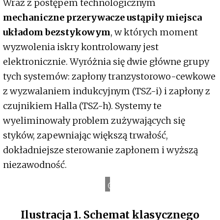
Wraz z postępem technologicznym
mechaniczne przerywacze ustąpiły miejsca
układom bezstykowym
, w których moment
wyzwolenia iskry kontrolowany jest
elektronicznie. Wyróżnia się dwie główne grupy
tych systemów: zapłony tranzystorowo-cewkowe
z wyzwalaniem indukcyjnym (TSZ-i) i zapłony z
czujnikiem Halla (TSZ-h). Systemy te
wyeliminowały problem zużywających się
styków, zapewniając większą trwałość,
dokładniejsze sterowanie zapłonem i wyższą
niezawodność.
ź
r
ó
d
ł
o
:
R
a
v
e
M
e
d
i
a
n
Ilustracja 1. Schemat klasycznego