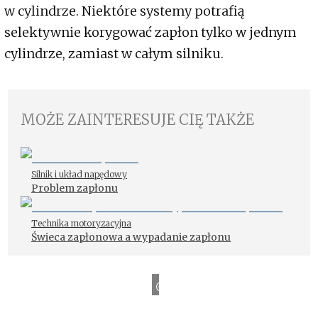
w cylindrze. Niektóre systemy potrafią
selektywnie korygować zapłon tylko w jednym
cylindrze, zamiast w całym silniku.
MOŻE ZAINTERESUJE CIĘ TAKŻE
Silnik i układ napędowy
Problem zapłonu
Technika motoryzacyjna
Świeca zapłonowa a wypadanie zapłonu
ź
r
ó
d
ł
o
:
R
a
v
e
M
e
d
i
a
n