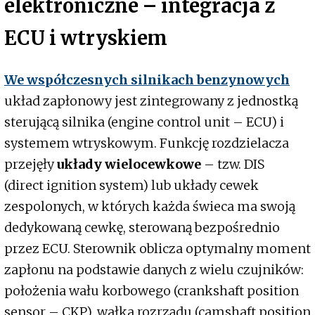
elektroniczne – integracja z
ECU i wtryskiem
We współczesnych silnikach benzynowych
układ zapłonowy jest zintegrowany z jednostką
sterującą silnika (engine control unit – ECU) i
systemem wtryskowym. Funkcję rozdzielacza
przejęły
układy wielocewkowe
– tzw. DIS
(direct ignition system) lub układy cewek
zespolonych, w których każda świeca ma swoją
dedykowaną cewkę, sterowaną bezpośrednio
przez ECU. Sterownik oblicza optymalny moment
zapłonu na podstawie danych z wielu czujników:
położenia wału korbowego (crankshaft position
sensor – CKP), wałka rozrządu (camshaft position