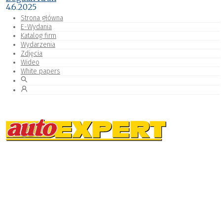
4.6.2025
Strona główna
E-Wydania
Katalog firm
Wydarzenia
Zdjęcia
Wideo
White papers