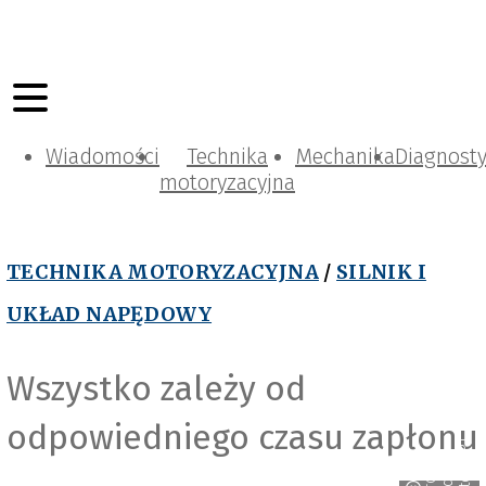
Wiadomości
Technika
Mechanika
Diagnost
motoryzacyjna
TECHNIKA MOTORYZACYJNA
/
SILNIK I
UKŁAD NAPĘDOWY
Wszystko zależy od
odpowiedniego czasu zapłonu
T
ź
r
ó
d
ł
:
A
d
o
b
e
S
t
o
c
k
_
P
o