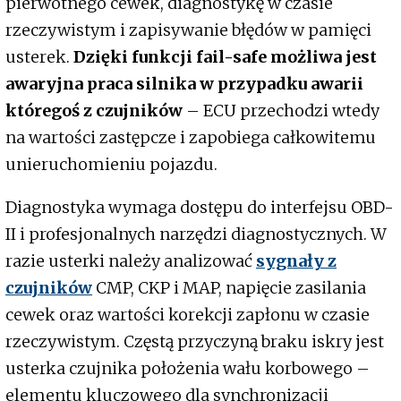
pierwotnego cewek, diagnostykę w czasie
rzeczywistym i zapisywanie błędów w pamięci
usterek.
Dzięki funkcji fail-safe możliwa jest
awaryjna praca silnika w przypadku awarii
któregoś z czujników
– ECU przechodzi wtedy
na wartości zastępcze i zapobiega całkowitemu
unieruchomieniu pojazdu.
Diagnostyka wymaga dostępu do interfejsu OBD-
II i profesjonalnych narzędzi diagnostycznych. W
razie usterki należy analizować
sygnały z
czujników
CMP, CKP i MAP, napięcie zasilania
cewek oraz wartości korekcji zapłonu w czasie
rzeczywistym. Częstą przyczyną braku iskry jest
usterka czujnika położenia wału korbowego –
elementu kluczowego dla synchronizacji