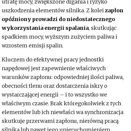
utratę mocy, zwiększone drgania i ryzyko
uszkodzenia elementów silnika. Z kolei
zapłon
opóźniony prowadzi do niedostatecznego
wykorzystania energii spalania
, skutkując
spadkiem mocy, wyższym zużyciem paliwa i
wzrostem emisji spalin.
Kluczem do efektywnej pracy jednostki
napędowej jest zapewnienie właściwych
warunków zapłonu: odpowiedniej ilości paliwa,
obecności tlenu oraz dostarczenia iskry o
wystarczającej energii – i to wszystko we
właściwym czasie. Brak któregokolwiek z tych
elementów lub ich niewłaści wa synchronizacja
skutkuje przerwami zapłonu, nierówną pracą
silnika lub nawet jego unieruchomieniem
.