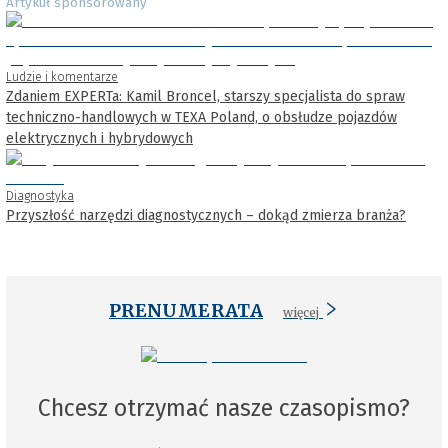
Artykuł sponsorowany
Ludzie i komentarze
Zdaniem EXPERTa: Kamil Broncel, starszy specjalista do spraw
techniczno-handlowych w TEXA Poland, o obsłudze pojazdów
elektrycznych i hybrydowych
Diagnostyka
Przyszłość narzędzi diagnostycznych – dokąd zmierza branża?
PRENUMERATA
więcej
Chcesz otrzymać nasze czasopismo?