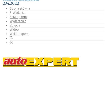
23.4.2022
Strona główna
E-Wydania
Katalog firm
Wydarzenia
Zdjęcia
Wideo
White papers