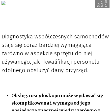
M
a
r
i
u
s
z
L
e
ś
n
i
e
w
s
k
Diagnostyka współczesnych samochodów
staje się coraz bardziej wymagająca –
zarówno w aspekcie sprzętu do niej
używanego, jak i kwalifikacji personelu
zdolnego obsłużyć dany przyrząd.
Obsługa oscyloskopu może wydawać się
skomplikowana i wymaga od jego
posiadacza znacznej wiedzy zarówno z