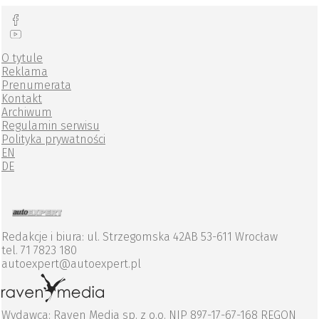
O tytule
Reklama
Prenumerata
Kontakt
Archiwum
Regulamin serwisu
Polityka prywatności
EN
DE
Redakcje i biura: ul. Strzegomska 42AB 53-611 Wrocław
tel. 71 7823 180
autoexpert@autoexpert.pl
Wydawca: Raven Media sp. z o.o. NIP 897-17-67-168 REGON