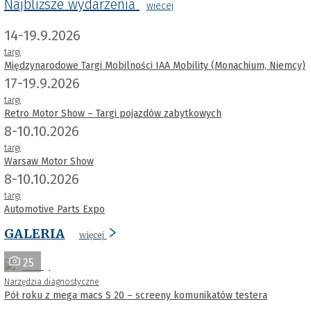
Najbliższe wydarzenia
wiecej
14-19.9.2026
targi
Międzynarodowe Targi Mobilności IAA Mobility (Monachium, Niemcy)
17-19.9.2026
targi
Retro Motor Show – Targi pojazdów zabytkowych
8-10.10.2026
targi
Warsaw Motor Show
8-10.10.2026
targi
Automotive Parts Expo
GALERIA
więcej
25
Narzędzia diagnostyczne
Pół roku z mega macs S 20 – screeny komunikatów testera