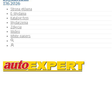
17.6.2026
Strona główna
E-Wydania
Katalog firm
Wydarzenia
Zdjęcia
Wideo
White papers