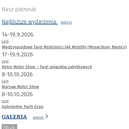
Nasz patronat
Najbliższe wydarzenia
wiecej
14-19.9.2026
targi
Międzynarodowe Targi Mobilności IAA Mobility (Monachium, Niemcy)
17-19.9.2026
targi
Retro Motor Show – Targi pojazdów zabytkowych
8-10.10.2026
targi
Warsaw Motor Show
8-10.10.2026
targi
Automotive Parts Expo
GALERIA
więcej
43