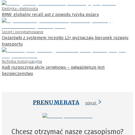
Elektryka i elektronika
BMW: globalny recall aut z powodu ryzyka pożaru
Sprzęt i oprogramowanie
Ciężarówki z systemem Inceptio L2+ wyznaczają kierunek rozwoju
transportu
Technika motoryzacyjna
Audi rozpoczyna akcję serwisową – najważniejsze jest
bezpieczeństwo
PRENUMERATA
więcej
Chcesz otrzymać nasze czasopismo?