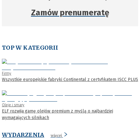
Zamów prenumeratę
TOP W KATEGORII
Firmy
Wszystkie europejskie fabryki Continental z certyfikatem ISCC PLUS
Oleje i smary
ELF rozwija gamę olejów premium z myślą o najbardziej
wymagających silnikach
WYDARZENIA
więcej