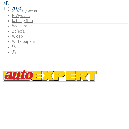
aE
13.5.2026
Strona główna
E-Wydania
Katalog firm
Wydarzenia
Zdjęcia
Wideo
White papers