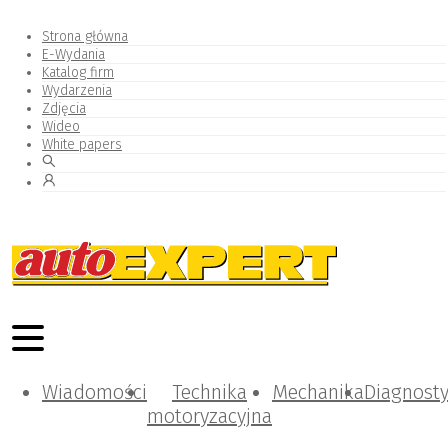
Strona główna
E-Wydania
Katalog firm
Wydarzenia
Zdjęcia
Wideo
White papers
Wiadomości
Technika
Mechanika
Diagnost
motoryzacyjna