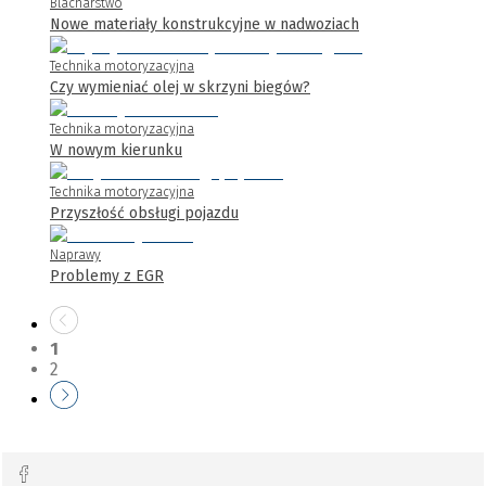
Blacharstwo
Nowe materiały konstrukcyjne w nadwoziach
Technika motoryzacyjna
Czy wymieniać olej w skrzyni biegów?
Technika motoryzacyjna
W nowym kierunku
Technika motoryzacyjna
Przyszłość obsługi pojazdu
Naprawy
Problemy z EGR
1
2