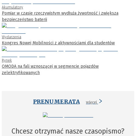
Akumulatory
Pomiar w czasie rzeczywistym wydłuża żywotność i zwiększa
bezpieczeństwo baterii
Wydarzenia
Kongres Nowej Mobilności z aktywnościami dla studentów
Rynek
OMODA na fali wznoszącej w segmencie pojazdów
zelektryfikowanych
PRENUMERATA
więcej
Chcesz otrzymać nasze czasopismo?