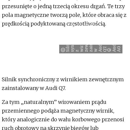
przesunięte o jedną trzecią okresu drgań. Te trzy
pola magnetyczne tworzą pole, które obraca się z
prędkością podyktowaną częstotliwością.
y
y
m
c
m
n
w
n
k
y
n
h
r
o
n
i
z
n
r
i
k
i
e
w
n
ę
t
r
z
y
s
t
a
l
o
a
n
d
d
i
c
n
n
i
i
l
i
u
. ©
u
G
i
e
a
7
i
w
Q
S
s
z
z
z
w A
A
A
Silnik synchroniczny z wirnikiem zewnętrznym
zainstalowany w Audi Q7.
Za tym „naturalnym” wirowaniem prądu
przemiennego podąża magnetyczny wirnik,
który analogicznie do wału korbowego przenosi
ruch obrotowy na skrzynię biegów lub