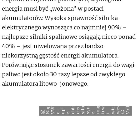
energia musi być „wożona” w postaci
akumulatorów. Wysoka sprawność silnika
elektrycznego wynosząca co najmniej 90% –
najlepsze silniki spalinowe osiągają nieco ponad
40% – jest niwelowana przez bardzo
niekorzystną gęstość energii akumulatora.
Porównując stosunek zawartości energii do wagi,
paliwo jest około 30 razy lepsze od zwykłego
m
akumulatora litowo-jonowego.
y
.
m
z
y
i
n
c
m
e
m
i
i
z
g
n
n
a
N
p
ę
d
o
d
z
o
y
i
c
z
ą
i
i
i
e
c
r
o
n
g
n
e
s
m
r
a
ł
y
m
w
n
i
k
i
e
w
w
n
ę
t
r
n
m
k
s
w
a
k
h
W
n
n
a
w
r
l
a
!
ł
e
e
-
p
h
l
y
m
i
©
o
V
e
u
z c
c
s
s
z
t
V
i