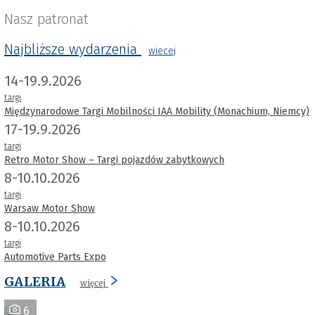
Nasz patronat
Najbliższe wydarzenia
wiecej
14-19.9.2026
targi
Międzynarodowe Targi Mobilności IAA Mobility (Monachium, Niemcy)
17-19.9.2026
targi
Retro Motor Show – Targi pojazdów zabytkowych
8-10.10.2026
targi
Warsaw Motor Show
8-10.10.2026
targi
Automotive Parts Expo
GALERIA
więcej
6