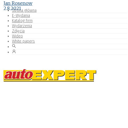
Jan Rosenow
2.8.2021
Strona główna
E-Wydania
Katalog firm
Wydarzenia
Zdjęcia
Wideo
White papers