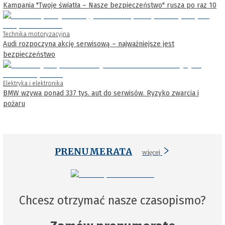
Kampania "Twoje światła – Nasze bezpieczeństwo" rusza po raz 10
Technika motoryzacyjna
Audi rozpoczyna akcję serwisową – najważniejsze jest
bezpieczeństwo
Elektryka i elektronika
BMW wzywa ponad 337 tys. aut do serwisów. Ryzyko zwarcia i
pożaru
PRENUMERATA
więcej
Chcesz otrzymać nasze czasopismo?