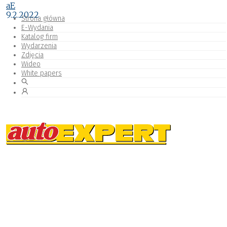
aE
9.2.2022
Strona główna
E-Wydania
Katalog firm
Wydarzenia
Zdjęcia
Wideo
White papers