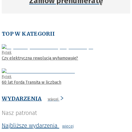
Zamów prenumeratę
TOP W KATEGORII
Rynek
Czy elektryczna rewolucja wyhamowuje?
Rynek
60 lat Forda Transita w liczbach
WYDARZENIA
więcej
Nasz patronat
Najbliższe wydarzenia
wiecej