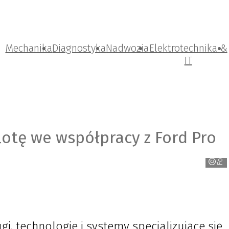
Mechanika
Diagnostyka
Nadwozia
Elektrotechnika &
IT
flotę we współpracy z Ford Pro
Ford
gi, technologie i systemy specjalizujące się