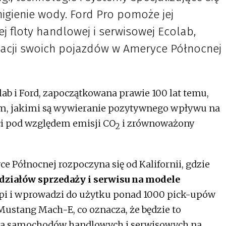
higienie wody. Ford Pro pomoże jej
ej floty handlowej i serwisowej Ecolab,
ikacji swoich pojazdów w Ameryce Północnej
b i Ford, zapoczątkowana prawie 100 lat temu,
irm, jakimi są wywieranie pozytywnego wpływu na
ci pod względem emisji CO
i zrównoważony
2
ce Północnej rozpoczyna się od Kalifornii, gdzie
ziałów sprzedaży i serwisu na modele
upi i wprowadzi do użytku ponad 1000 pick-upów
Mustang Mach-E, co oznacza, że będzie to
lota samochodów handlowych i serwisowych na