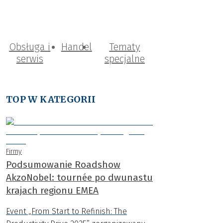
Obsługa i
Handel
Tematy
serwis
specjalne
TOP W KATEGORII
Firmy
Podsumowanie Roadshow
AkzoNobel: tournée po dwunastu
krajach regionu EMEA
Event „From Start to Refinish: The