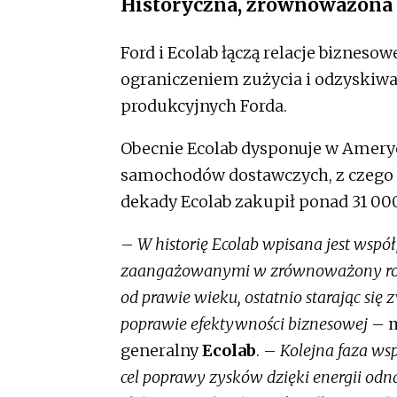
Historyczna, zrównoważona
Ford i Ecolab łączą relacje biznesow
ograniczeniem zużycia i odzyskiw
produkcyjnych Forda.
Obecnie Ecolab dysponuje w Ameryc
samochodów dostawczych, z czego 9
dekady Ecolab zakupił ponad 31 00
–
W historię Ecolab wpisana jest wsp
zaangażowanymi w zrównoważony rozwó
od prawie wieku, ostatnio starając się
poprawie efektywności biznesowej
– 
generalny
Ecolab
. –
Kolejna faza wsp
cel poprawy zysków dzięki energii o