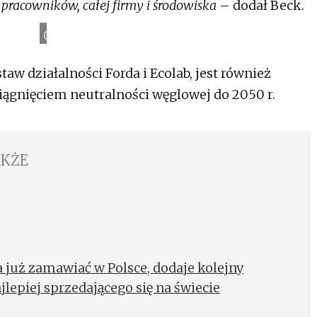
 pracowników, całej firmy i środowiska
– dodał Beck.
Ford
taw działalności Forda i Ecolab, jest również
iągnięciem neutralności węglowej do 2050 r.
AKŻE
już zamawiać w Polsce, dodaje kolejny
ajlepiej sprzedającego się na świecie