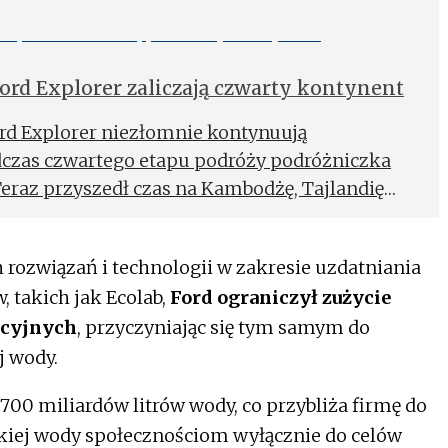
Ford Explorer zaliczają czwarty kontynent
Ford Explorer niezłomnie kontynuują
dczas czwartego etapu podróży podróżniczka
Teraz przyszedł czas na Kambodżę, Tajlandię
rozwiązań i technologii w zakresie uzdatniania
 takich jak Ecolab,
Ford ograniczył zużycie
kcyjnych
, przyczyniając się tym samym do
j wody.
700 miliardów litrów wody, co przybliża firmę do
dkiej wody społecznościom wyłącznie do celów