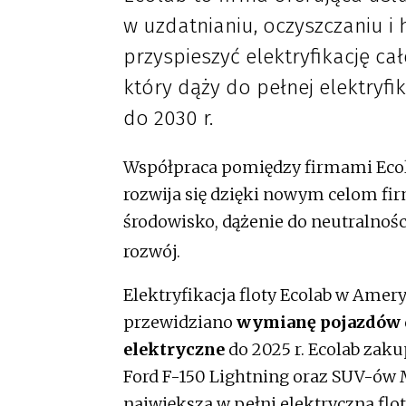
w uzdatnianiu, oczyszczaniu i 
przyspieszyć elektryfikację cał
który dąży do pełnej elektryf
do 2030 r.
Współpraca pomiędzy firmami Ecola
rozwija się dzięki nowym celom f
środowisko, dążenie do neutralnoś
rozwój.
Elektryfikacja floty Ecolab w Amery
przewidziano
wymianę pojazdów d
elektryczne
do 2025 r. Ecolab zak
Ford F-150 Lightning oraz SUV-ów 
największa w pełni elektryczna f