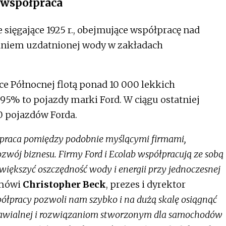
 współpraca
e sięgające 1925 r., obejmujące współpracę nad
aniem uzdatnionej wody w zakładach
e Północnej flotą ponad 10 000 lekkich
5% to pojazdy marki Ford. W ciągu ostatniej
0 pojazdów Forda.
ółpraca pomiędzy podobnie myślącymi firmami,
j biznesu. Firmy Ford i Ecolab współpracują ze sobą
 zwiększyć oszczędność wody i energii przy jednoczesnej
mówi
Christopher Beck
, prezes i dyrektor
ółpracy pozwoli nam szybko i na dużą skalę osiągnąć
dnawialnej i rozwiązaniom stworzonym dla samochodów