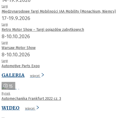
targi
Międzynarodowe Targi Mobilności IAA Mobility (Monachium, Niemcy)
17-19.9.2026
targi
Retro Motor Show – Targi pojazdów zabytkowych
8-10.10.2026
targi
Warsaw Motor Show
8-10.10.2026
targi
Automotive Parts Expo
GALERIA
więcej
15
Rynek
Automechanika Frankfurt 2022 cz. 3
WIDEO
więcej