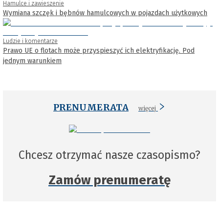
Hamulce i zawieszenie
Wymiana szczęk i bębnów hamulcowych w pojazdach użytkowych
Ludzie i komentarze
Prawo UE o flotach może przyspieszyć ich elektryfikację. Pod
jednym warunkiem
PRENUMERATA
więcej
Chcesz otrzymać nasze czasopismo?
Zamów prenumeratę