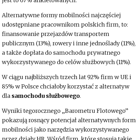
jest to 67% ankietowanych.
Alternatywne formy mobilności najczęściej
udostępniane pracownikom polskich firm, to:
finansowanie przejazdów transportem
publicznym (13%), rowery i inne jednoślady (11%),
a także dopłata do samochodu prywatnego
wykorzystywanego do celów służbowych (11%).
W ciągu najbliższych trzech lat 92% firm w UE i
85% w Polsce chciałoby korzystać z alternatyw
dla
samochodu służbowego
.
Wyniki tegorocznego „Barometru Flotowego”
pokazują rosnący potencjał alternatywnych form
mobilności jako narzędzia wykorzystywanego
przez działy HR. Wśród firm, które stosują takie