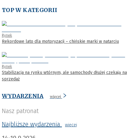
TOP W KATEGORII
Rynek
Rekordowe lato dla motoryzacji – chińskie marki w natarciu
Rynek
Stabilizacja na rynku wtórnym, ale samochody dłużej czekają na
sprzedaż
WYDARZENIA
więcej
Nasz patronat
Najbliższe wydarzenia
wiecej
14-19.9.2026