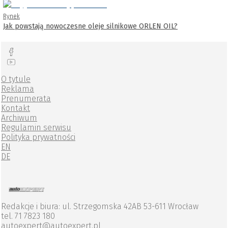
Rynek
Jak powstają nowoczesne oleje silnikowe ORLEN OIL?
O tytule
Reklama
Prenumerata
Kontakt
Archiwum
Regulamin serwisu
Polityka prywatności
EN
DE
Redakcje i biura: ul. Strzegomska 42AB 53-611 Wrocław
tel. 71 7823 180
autoexpert@autoexpert.pl