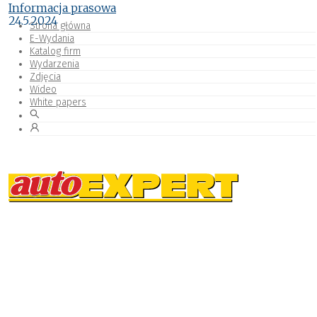
Informacja prasowa
24.5.2024
Strona główna
E-Wydania
Katalog firm
Wydarzenia
Zdjęcia
Wideo
White papers