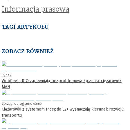
Informacja prasowa
TAGI ARTYKUŁU
ZOBACZ RÓWNIEŻ
Rynek
Webfleet i RIO zapewniają bezproblemową łączność ciężarówek
MAN
Sprzęt i oprogramowanie
Ciężarówki z systemem Inceptio L2+ wyznaczają kierunek rozwoju
transportu