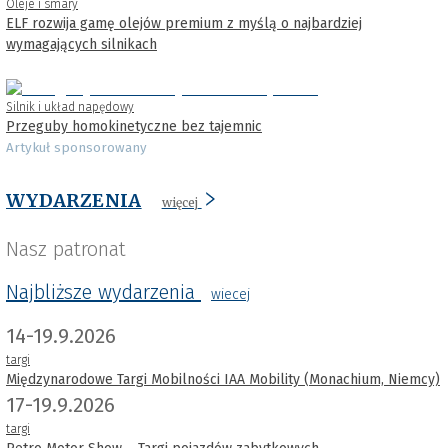
Oleje i smary
ELF rozwija gamę olejów premium z myślą o najbardziej
wymagających silnikach
Silnik i układ napędowy
Przeguby homokinetyczne bez tajemnic
Artykuł sponsorowany
WYDARZENIA
więcej
Nasz patronat
Najbliższe wydarzenia
wiecej
14-19.9.2026
targi
Międzynarodowe Targi Mobilności IAA Mobility (Monachium, Niemcy)
17-19.9.2026
targi