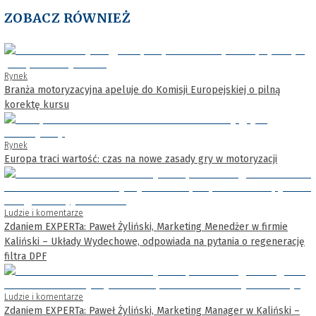
ZOBACZ RÓWNIEŻ
Rynek
Branża motoryzacyjna apeluje do Komisji Europejskiej o pilną
korektę kursu
Rynek
Europa traci wartość: czas na nowe zasady gry w motoryzacji
Ludzie i komentarze
Zdaniem EXPERTa: Paweł Żyliński, Marketing Menedżer w firmie
Kaliński – Układy Wydechowe, odpowiada na pytania o regenerację
filtra DPF
Ludzie i komentarze
Zdaniem EXPERTa: Paweł Żyliński, Marketing Manager w Kaliński –