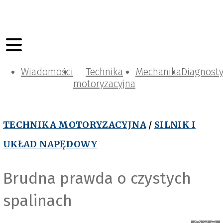
Wiadomości
Technika
Mechanika
Diagnost
motoryzacyjna
TECHNIKA MOTORYZACYJNA
/
SILNIK I
UKŁAD NAPĘDOWY
Brudna prawda o czystych
spalinach
o
A
d
o
b
e
S
t
o
c
k
_
w
e
y