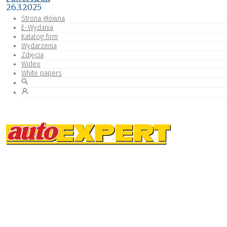
26.3.2025
Strona główna
E-Wydania
Katalog firm
Wydarzenia
Zdjęcia
Wideo
White papers