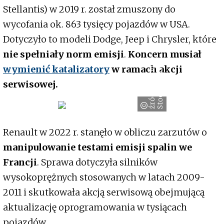
Stellantis) w 2019 r. został zmuszony do
wycofania ok. 863 tysięcy pojazdów w USA.
Dotyczyło to modeli Dodge, Jeep i Chrysler, które
nie spełniały norm emisji
.
Koncern musiał
ź
r
ó
d
ł
o
:
A
d
o
b
e
S
t
o
c
k
_
t
o
a
5
5
wymienić katalizatory
w ramach akcji
5
serwisowej.
Renault w 2022 r. stanęło w obliczu zarzutów o
manipulowanie testami emisji spalin we
Francji
. Sprawa dotyczyła silników
wysokoprężnych stosowanych w latach 2009-
2011 i skutkowała akcją serwisową obejmującą
aktualizację oprogramowania w tysiącach
pojazdów.