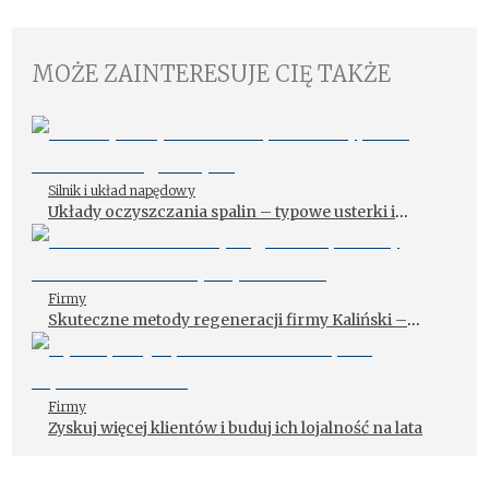
MOŻE ZAINTERESUJE CIĘ TAKŻE
Silnik i układ napędowy
Układy oczyszczania spalin – typowe usterki i
diagnostyka
Firmy
Skuteczne metody regeneracji firmy Kaliński –
Układy Wydechowe
Firmy
Zyskuj więcej klientów i buduj ich lojalność na lata