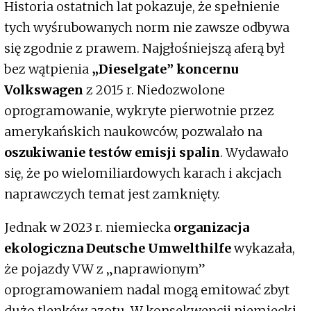
Historia ostatnich lat pokazuje, że spełnienie
tych wyśrubowanych norm nie zawsze odbywa
się zgodnie z prawem. Najgłośniejszą aferą był
bez wątpienia
„Dieselgate” koncernu
Volkswagen
z 2015 r. Niedozwolone
oprogramowanie, wykryte pierwotnie przez
amerykańskich naukowców, pozwalało na
oszukiwanie testów emisji spalin
. Wydawało
się, że po wielomiliardowych karach i akcjach
naprawczych temat jest zamknięty.
Jednak w 2023 r. niemiecka
organizacja
ekologiczna Deutsche Umwelthilfe
wykazała,
że pojazdy VW z „naprawionym”
oprogramowaniem nadal mogą emitować zbyt
dużo tlenków azotu. W konsekwencji niemiecki