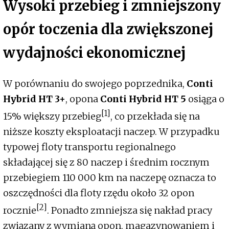
Wysoki przebieg i zmniejszony
opór toczenia dla zwiększonej
wydajności ekonomicznej
W porównaniu do swojego poprzednika,
Conti
Hybrid HT 3+
, opona
Conti Hybrid HT 5
osiąga o
[1]
15% większy przebieg
, co przekłada się na
niższe koszty eksploatacji naczep. W przypadku
typowej floty transportu regionalnego
składającej się z 80 naczep i średnim rocznym
przebiegiem 110 000 km na naczepę oznacza to
oszczędności dla floty rzędu około 32 opon
[2]
rocznie
. Ponadto zmniejsza się nakład pracy
związany z wymianą opon, magazynowaniem i