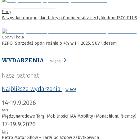
Firmy
Wszystkie europejskie fabryki Continental z certyfikatem ISCC PLUS
Opony i koła
PZPO: Sprzedaż opon rośnie o 4% w H1 2025, SUV liderem
WYDARZENIA
więcej
Nasz patronat
Najbliższe wydarzenia
wiecej
14-19.9.2026
targi
Międzynarodowe Targi Mobilności IAA Mobility (Monachium, Niemcy)
17-19.9.2026
targi
Retro Motor Show – Targi pojazdów zabytkowych