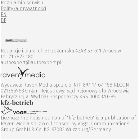
Regulamin serwisu
Polityka prywatności
EN
DE
Redakcje i biura: ul. Strzegomska 42AB 53-611 Wrocław
tel. 71 7823 180
autoexpert@autoexpert.pl
Wydawca: Raven Media sp. z o.o. NIP 897-17-67-168 REGON
021366963 Organ Rejestrowy: Sąd Rejonowy dla Wrocławia
Fabrycznej VI Wydział Gospodarczy KRS 0000370285
Licencja: The Polish edition of "kfz-betrieb" is a publication of
Raven Media sp. z o.o. licensed by Vogel Communications
Group GmbH & Co. KG, 97082 Wurzburg/Germany.