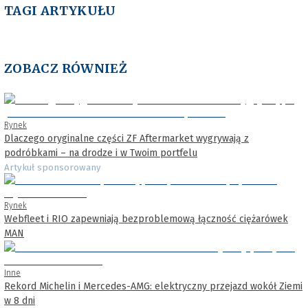
TAGI ARTYKUŁU
ZOBACZ RÓWNIEŻ
Rynek
Dlaczego oryginalne części ZF Aftermarket wygrywają z
podróbkami – na drodze i w Twoim portfelu
Artykuł sponsorowany
Rynek
Webfleet i RIO zapewniają bezproblemową łączność ciężarówek
MAN
Inne
Rekord Michelin i Mercedes-AMG: elektryczny przejazd wokół Ziemi
w 8 dni