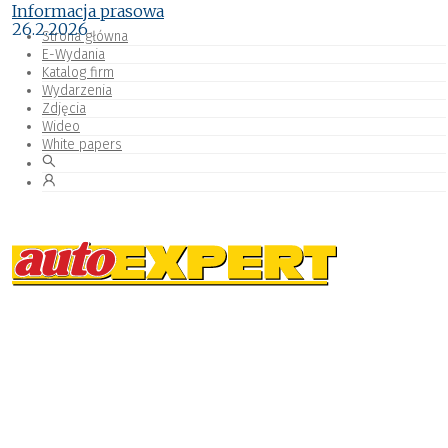
Informacja prasowa
26.2.2026
Strona główna
E-Wydania
Katalog firm
Wydarzenia
Zdjęcia
Wideo
White papers