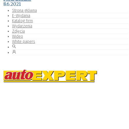
8.6.2021
Strona główna
E-Wydania
Katalog firm
Wydarzenia
Zdjęcia
Wideo
White papers