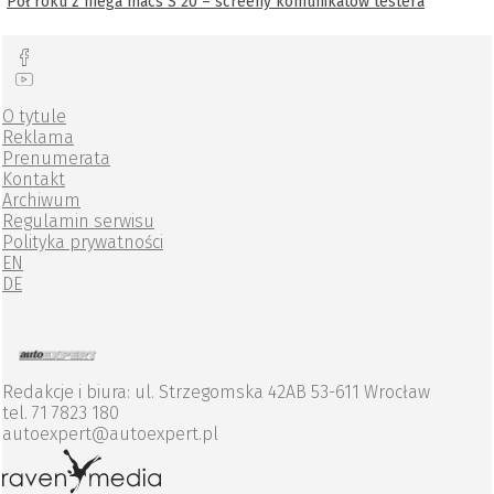
Pół roku z mega macs S 20 – screeny komunikatów testera
O tytule
Reklama
Prenumerata
Kontakt
Archiwum
Regulamin serwisu
Polityka prywatności
EN
DE
Redakcje i biura: ul. Strzegomska 42AB 53-611 Wrocław
tel. 71 7823 180
autoexpert@autoexpert.pl