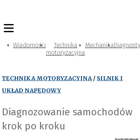
Wiadomości
Technika
Mechanika
Diagnost
motoryzacyjna
TECHNIKA MOTORYZACYJNA
/
SILNIK I
UKŁAD NAPĘDOWY
Diagnozowanie samochodów
krok po kroku
t
S
a
p
-
o
E
u
i
p
m
e
n