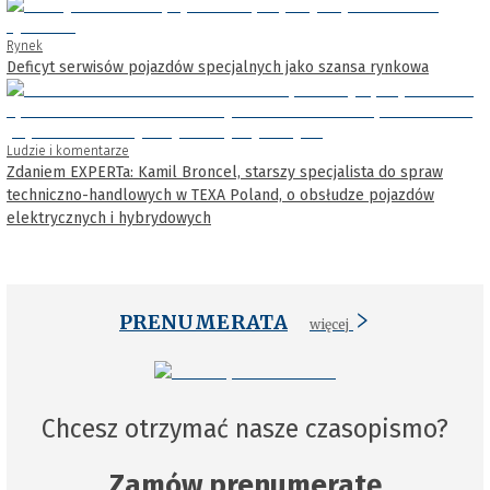
Rynek
Deficyt serwisów pojazdów specjalnych jako szansa rynkowa
Ludzie i komentarze
Zdaniem EXPERTa: Kamil Broncel, starszy specjalista do spraw
techniczno-handlowych w TEXA Poland, o obsłudze pojazdów
elektrycznych i hybrydowych
PRENUMERATA
więcej
Chcesz otrzymać nasze czasopismo?
Zamów prenumeratę