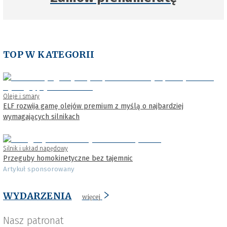
TOP W KATEGORII
Oleje i smary
ELF rozwija gamę olejów premium z myślą o najbardziej
wymagających silnikach
Silnik i układ napędowy
Przeguby homokinetyczne bez tajemnic
Artykuł sponsorowany
WYDARZENIA
więcej
Nasz patronat