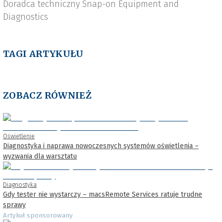
Doradca techniczny Snap-on Equipment and
Diagnostics
TAGI ARTYKUŁU
ZOBACZ RÓWNIEŻ
Oświetlenie
Diagnostyka i naprawa nowoczesnych systemów oświetlenia –
wyzwania dla warsztatu
Diagnostyka
Gdy tester nie wystarczy – macsRemote Services ratuje trudne
sprawy
Artykuł sponsorowany