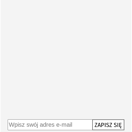
50
3 minuty z… Wywiad z Piotrem Boruckim, z TIP-TOPOL
NEWSLETTER
ZAPISZ SIĘ