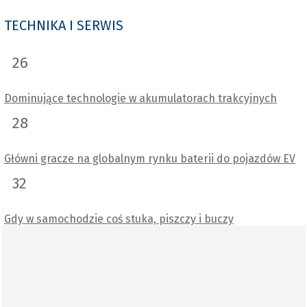
TECHNIKA I SERWIS
26
Dominujące technologie w akumulatorach trakcyjnych
28
Główni gracze na globalnym rynku baterii do pojazdów EV
32
Gdy w samochodzie coś stuka, piszczy i buczy
36
Bramki bezpieczeństwa – między wyrokiem TSUE a
warsztatową codziennością