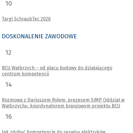
10
Targi SchraubTec 2026
DOSKONALENIE ZAWODOWE
12
BCU Wałbrzych – od placu budowy do działającego
centrum kompetencji
14
Rozmowa z Dariuszem Rylem, prezesem SIMP Oddział w
Wałbrzychu, koordynatorem branżowym projektu BCU
16
Jak zdobyć kompetencje do serwisu elektryków