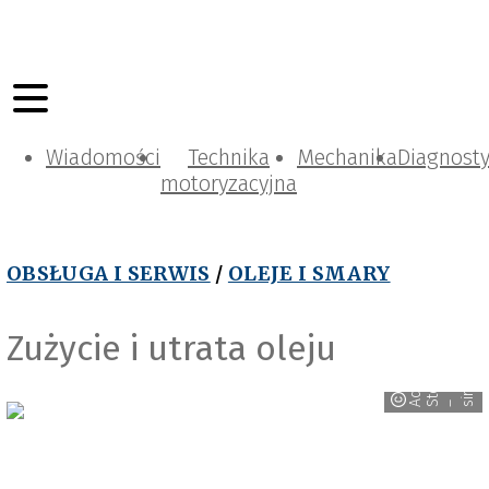
Wiadomości
Technika
Mechanika
Diagnost
motoryzacyjna
OBSŁUGA I SERWIS
/
OLEJE I SMARY
Zużycie i utrata oleju
i
d
o
e
t
o
c
i
r
i
c
a
b
k
h
A
S
– s