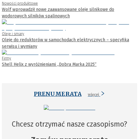
Nowości produktowe
Wolf wprowadził nowe zaawansowane oleje silnikowe do
wodorowych silników spalinowych
Oleje i smary
Oleje do reduktorów w samochodach elektrycznych – specyfika
serwisu i wymiany
Firmy
Shell Helix z wyróżnieniami „Dobra Marka 2025”
PRENUMERATA
więcej
Chcesz otrzymać nasze czasopismo?