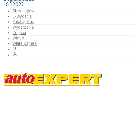
16.3.2023
Strona główna
E-Wydania
Katalog firm
Wydarzenia
Zdjęcia
Wideo
White papers