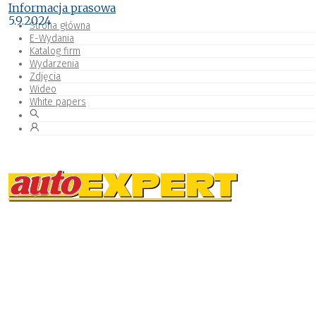
Informacja prasowa
5.9.2024
Strona główna
E-Wydania
Katalog firm
Wydarzenia
Zdjęcia
Wideo
White papers