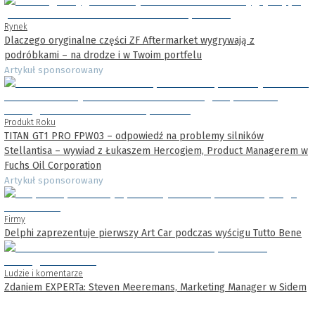
Rynek
Dlaczego oryginalne części ZF Aftermarket wygrywają z
podróbkami – na drodze i w Twoim portfelu
Artykuł sponsorowany
Produkt Roku
TITAN GT1 PRO FPW03 – odpowiedź na problemy silników
Stellantisa – wywiad z Łukaszem Hercogiem, Product Managerem w
Fuchs Oil Corporation
Artykuł sponsorowany
Firmy
Delphi zaprezentuje pierwszy Art Car podczas wyścigu Tutto Bene
Ludzie i komentarze
Zdaniem EXPERTa: Steven Meeremans, Marketing Manager w Sidem