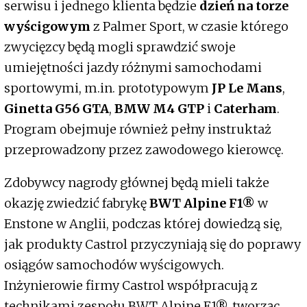
serwisu i jednego klienta będzie
dzień na torze
wyścigowym
z Palmer Sport, w czasie którego
zwycięzcy będą mogli sprawdzić swoje
umiejętności jazdy różnymi samochodami
sportowymi, m.in. prototypowym
JP Le Mans
,
Ginetta G56 GTA
,
BMW M4 GTP
i
Caterham
.
Program obejmuje również pełny instruktaż
przeprowadzony przez zawodowego kierowcę.
Zdobywcy nagrody głównej będą mieli także
okazję zwiedzić fabrykę
BWT Alpine F1®
w
Enstone w Anglii, podczas której dowiedzą się,
jak produkty Castrol przyczyniają się do poprawy
osiągów samochodów wyścigowych.
Inżynierowie firmy Castrol współpracują z
technikami zespołu BWT Alpine F1®, tworząc