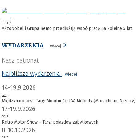
Firmy
AkzoNobel i Grupa Bemo przedłużają współpracę na kolejne 5 lat
WYDARZENIA
więcej
Nasz patronat
Najbliższe wydarzenia
wiecej
14-19.9.2026
targi
Międzynarodowe Targi Mobilności IAA Mobility (Monachium, Niemcy)
17-19.9.2026
targi
Retro Motor Show – Targi pojazdów zabytkowych
8-10.10.2026
targi