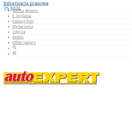
Informacja prasowa
7.5.2024
Strona główna
E-Wydania
Katalog firm
Wydarzenia
Zdjęcia
Wideo
White papers