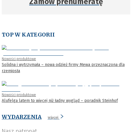
Zamów prenumeratę
TOP W KATEGORII
Nowości produktowe
Solidna i wytrzymała – nowa odzież firmy Mewa przeznaczona dla
rzemiosła
Nowości produktowe
Alufelga latem to więcej niż ładny wygląd – poradnik Steinhof
WYDARZENIA
więcej
Nasz patronat