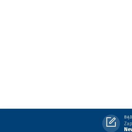
BĄD
Zap
New