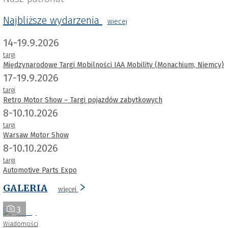
Najbliższe wydarzenia
wiecej
14-19.9.2026
targi
Międzynarodowe Targi Mobilności IAA Mobility (Monachium, Niemcy)
17-19.9.2026
targi
Retro Motor Show – Targi pojazdów zabytkowych
8-10.10.2026
targi
Warsaw Motor Show
8-10.10.2026
targi
Automotive Parts Expo
GALERIA
więcej
3
Wiadomości