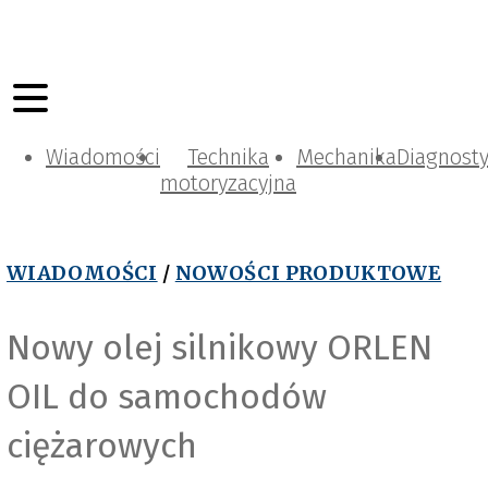
Wiadomości
Technika
Mechanika
Diagnost
motoryzacyjna
WIADOMOŚCI
/
NOWOŚCI PRODUKTOWE
Nowy olej silnikowy ORLEN
OIL do samochodów
ciężarowych
O
e
n
O
i