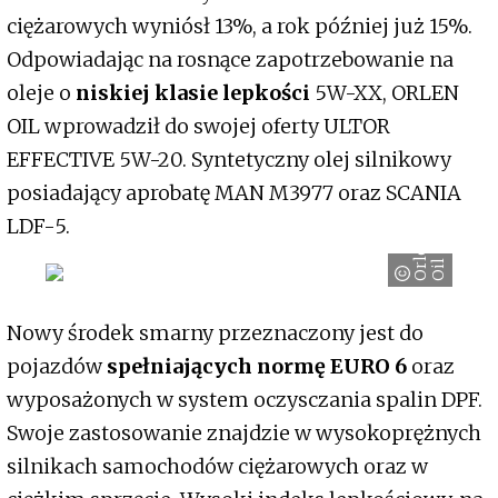
ciężarowych wyniósł 13%, a rok później już 15%.
Odpowiadając na rosnące zapotrzebowanie na
oleje o
niskiej klasie lepkości
5W-XX, ORLEN
OIL wprowadził do swojej oferty ULTOR
EFFECTIVE 5W-20. Syntetyczny olej silnikowy
posiadający aprobatę MAN M3977 oraz SCANIA
LDF-5.
O
r
e
n
O
i
l
l
Nowy środek smarny przeznaczony jest do
pojazdów
spełniających normę EURO 6
oraz
wyposażonych w system oczysczania spalin DPF.
Swoje zastosowanie znajdzie w wysokoprężnych
silnikach samochodów ciężarowych oraz w