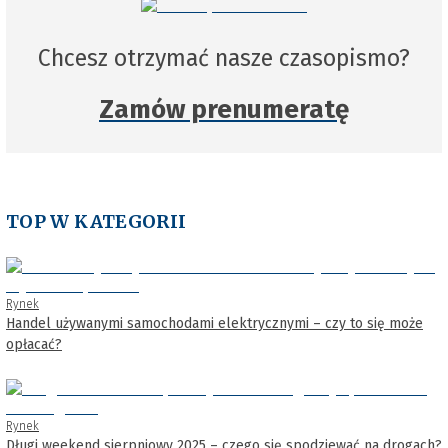
Chcesz otrzymać nasze czasopismo?
Zamów prenumeratę
TOP W KATEGORII
Rynek
Handel używanymi samochodami elektrycznymi – czy to się może
opłacać?
Rynek
Długi weekend sierpniowy 2025 – czego się spodziewać na drogach?