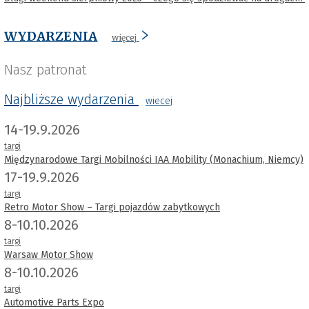
WYDARZENIA
więcej
Nasz patronat
Najbliższe wydarzenia
wiecej
14-19.9.2026
targi
Międzynarodowe Targi Mobilności IAA Mobility (Monachium, Niemcy)
17-19.9.2026
targi
Retro Motor Show – Targi pojazdów zabytkowych
8-10.10.2026
targi
Warsaw Motor Show
8-10.10.2026
targi
Automotive Parts Expo