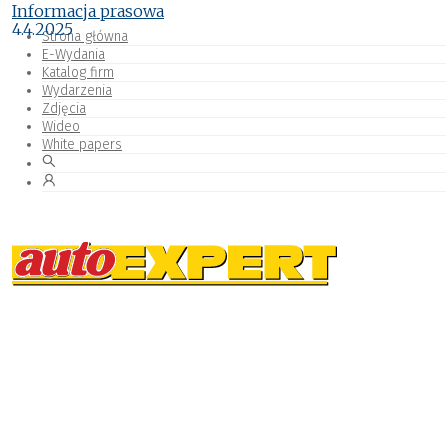
Informacja prasowa
4.4.2025
Strona główna
E-Wydania
Katalog firm
Wydarzenia
Zdjęcia
Wideo
White papers