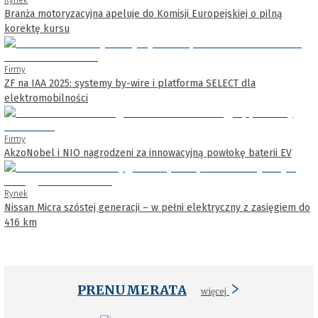
Branża motoryzacyjna apeluje do Komisji Europejskiej o pilną
korektę kursu
Firmy
ZF na IAA 2025: systemy by-wire i platforma SELECT dla
elektromobilności
Firmy
AkzoNobel i NIO nagrodzeni za innowacyjną powłokę baterii EV
Rynek
Nissan Micra szóstej generacji – w pełni elektryczny z zasięgiem do
416 km
PRENUMERATA
więcej