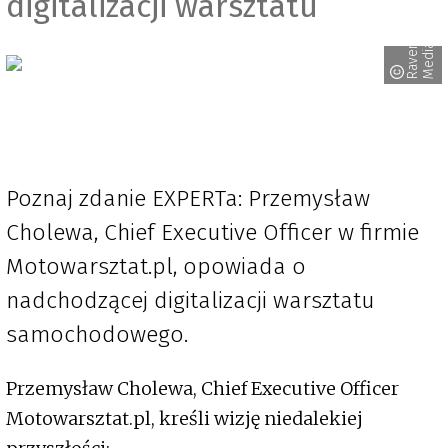
digitalizacji warsztatu
R
a
v
e
n
M
e
d
i
a
Poznaj zdanie EXPERTa: Przemysław
Cholewa, Chief Executive Officer w firmie
Motowarsztat.pl, opowiada o
nadchodzącej digitalizacji warsztatu
samochodowego.
Przemysław Cholewa, Chief Executive Officer
Motowarsztat.pl, kreśli wizję niedalekiej