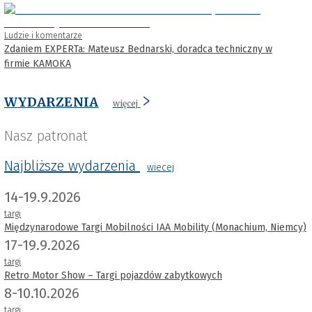
Ludzie i komentarze
Zdaniem EXPERTa: Mateusz Bednarski, doradca techniczny w
firmie KAMOKA
WYDARZENIA
więcej
Nasz patronat
Najbliższe wydarzenia
wiecej
14-19.9.2026
targi
Międzynarodowe Targi Mobilności IAA Mobility (Monachium, Niemcy)
17-19.9.2026
targi
Retro Motor Show – Targi pojazdów zabytkowych
8-10.10.2026
targi