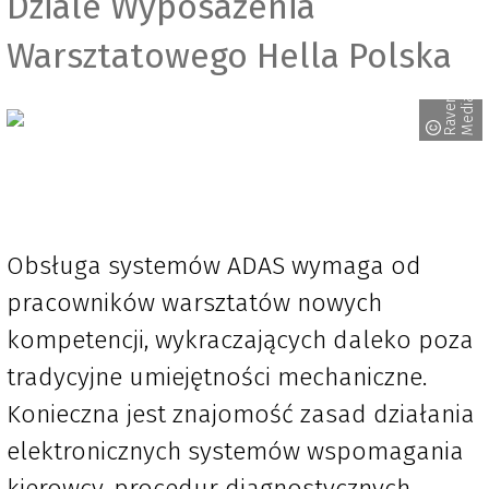
Dziale Wyposażenia
Warsztatowego Hella Polska
R
a
v
e
n
M
e
d
i
a
Obsługa systemów ADAS wymaga od
pracowników warsztatów nowych
kompetencji, wykraczających daleko poza
tradycyjne umiejętności mechaniczne.
Konieczna jest znajomość zasad działania
elektronicznych systemów wspomagania
kierowcy, procedur diagnostycznych