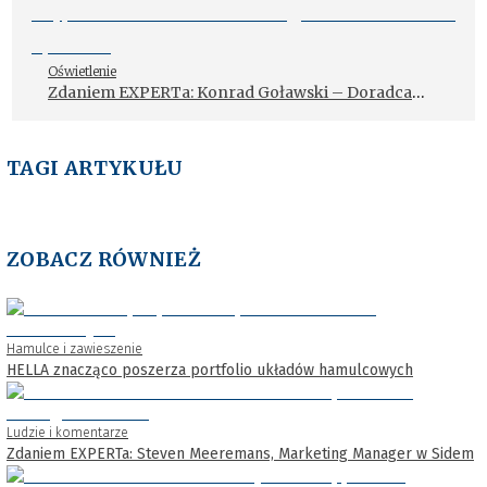
Oświetlenie
Zdaniem EXPERTa: Konrad Goławski – Doradca
Techniczno-Handlowy – Dział Wyposażenia
Warsztatowego w Hella Polska Sp. z o.o.
TAGI ARTYKUŁU
ZOBACZ RÓWNIEŻ
Hamulce i zawieszenie
HELLA znacząco poszerza portfolio układów hamulcowych
Ludzie i komentarze
Zdaniem EXPERTa: Steven Meeremans, Marketing Manager w Sidem