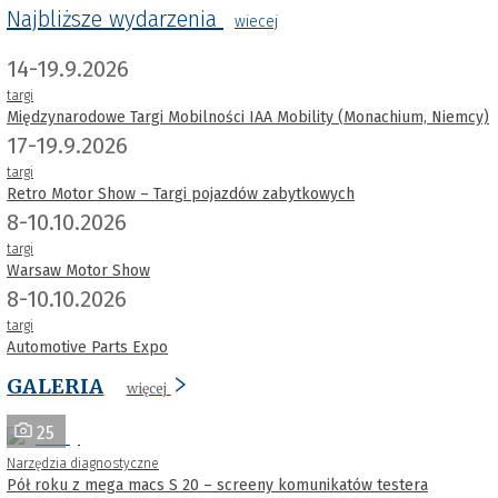
Najbliższe wydarzenia
wiecej
14-19.9.2026
targi
Międzynarodowe Targi Mobilności IAA Mobility (Monachium, Niemcy)
17-19.9.2026
targi
Retro Motor Show – Targi pojazdów zabytkowych
8-10.10.2026
targi
Warsaw Motor Show
8-10.10.2026
targi
Automotive Parts Expo
GALERIA
więcej
25
Narzędzia diagnostyczne
Pół roku z mega macs S 20 – screeny komunikatów testera