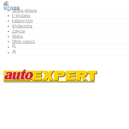
aE
9.7.2018
Strona główna
E-Wydania
Katalog firm
Wydarzenia
Zdjęcia
Wideo
White papers