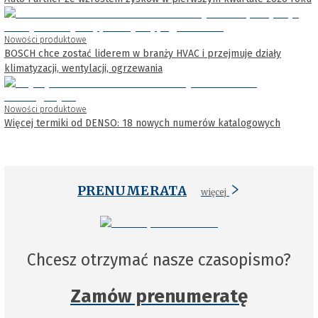
Nowości produktowe
BOSCH chce zostać liderem w branży HVAC i przejmuje działy
klimatyzacji, wentylacji, ogrzewania
Nowości produktowe
Więcej termiki od DENSO: 18 nowych numerów katalogowych
PRENUMERATA
więcej
Chcesz otrzymać nasze czasopismo?
Zamów prenumeratę