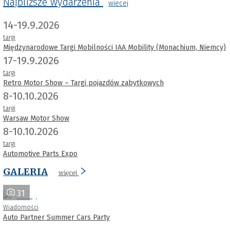
Najbliższe wydarzenia
wiecej
14-19.9.2026
targi
Międzynarodowe Targi Mobilności IAA Mobility (Monachium, Niemcy)
17-19.9.2026
targi
Retro Motor Show – Targi pojazdów zabytkowych
8-10.10.2026
targi
Warsaw Motor Show
8-10.10.2026
targi
Automotive Parts Expo
GALERIA
więcej
31
Wiadomości
Auto Partner Summer Cars Party