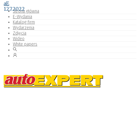
aE
12.7.2022
Strona główna
E-Wydania
Katalog firm
Wydarzenia
Zdjęcia
Wideo
White papers