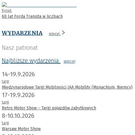
Rynek
60 lat Forda Transita w liczbach
WYDARZENIA
więcej
Nasz patronat
Najbliższe wydarzenia
wiecej
14-19.9.2026
targi
Międzynarodowe Targi Mobilności IAA Mobility (Monachium, Niemcy)
17-19.9.2026
targi
Retro Motor Show – Targi pojazdów zabytkowych
8-10.10.2026
targi
Warsaw Motor Show