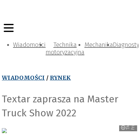
Wiadomości
Technika
Mechanika
Diagnost
motoryzacyjna
WIADOMOŚCI
/
RYNEK
Textar zaprasza na Master
r
Truck Show 2022
T
M
D
F
r
i
c
t
i
o
n
/
T
e
x
t
a