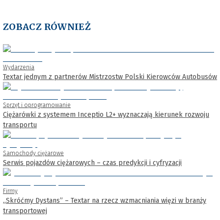
ZOBACZ RÓWNIEŻ
Wydarzenia
Textar jednym z partnerów Mistrzostw Polski Kierowców Autobusów
Sprzęt i oprogramowanie
Ciężarówki z systemem Inceptio L2+ wyznaczają kierunek rozwoju
transportu
Samochody ciężarowe
Serwis pojazdów ciężarowych – czas predykcji i cyfryzacji
Firmy
„Skróćmy Dystans” – Textar na rzecz wzmacniania więzi w branży
transportowej