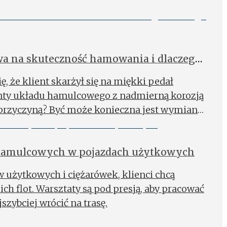
a na skuteczność hamowania i dlaczego
ę, że klient skarżył się na miękki pedał
nty układu hamulcowego z nadmierną korozją
go przyczyną? Być może konieczna jest wymiana
hamulcowych w pojazdach użytkowych
użytkowych i ciężarówek, klienci chcą
h flot. Warsztaty są pod presją, aby pracować
zybciej wrócić na trasę.