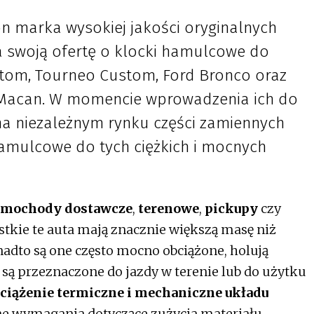
on marka wysokiej jakości oryginalnych
a swoją ofertę o klocki hamulcowe do
tom, Tourneo Custom, Ford Bronco oraz
 Macan. W momencie wprowadzenia ich do
 na niezależnym rynku części zamiennych
amulcowe do tych ciężkich i mocnych
amochody dostawcze
,
terenowe
,
pickupy
czy
stkie te auta mają znacznie większą masę niż
dto są one często mocno obciążone, holują
 są przeznaczone do jazdy w terenie lub do użytku
ciążenie termiczne i mechaniczne układu
e wymagania dotyczące zużycia materiału