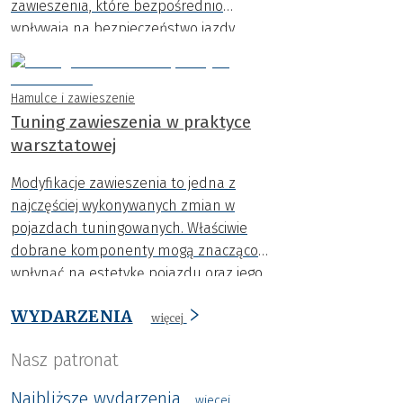
zawieszenia, które bezpośrednio
wpływają na bezpieczeństwo jazdy.
Hamulce i zawieszenie
Tuning zawieszenia w praktyce
warsztatowej
Modyfikacje zawieszenia to jedna z
najczęściej wykonywanych zmian w
pojazdach tuningowanych. Właściwie
dobrane komponenty mogą znacząco
wpłynąć na estetykę pojazdu oraz jego
zachowanie na drodze. Wystarczy jednak
WYDARZENIA
jeden błąd montażowy, aby efekt był
więcej
przeciwny do zamierzonego.
Nasz patronat
Najbliższe wydarzenia
wiecej