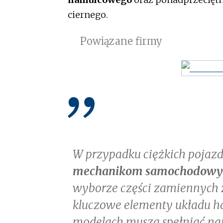
ciernego.
Powiązane firmy
W przypadku ciężkich pojaz
mechanikom samochodowym
wyborze części zamiennych z
kluczowe elementy układu h
modelach muszą spełniać na