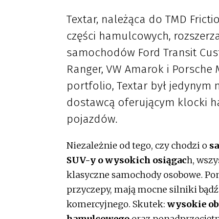
Textar, należąca do TMD Fricti
części hamulcowych, rozszerz
samochodów Ford Transit Cus
Ranger, VW Amarok i Porsche
portfolio, Textar był jedynym
dostawcą oferującym klocki h
pojazdów.
Niezależnie od tego, czy chodzi o
s
SUV-y o wysokich osiągac
h, wszy
klasyczne samochody osobowe. Pona
przyczepy, mają mocne silniki bądź
komercyjnego. Skutek:
wysokie ob
hamulcowego
oraz ponadprzeciętn