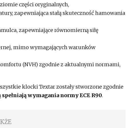
iomie części oryginalnych,
tury, zapewniająca stałą skuteczność hamowania
mulca, zapewniające równomierną siłę
iernej, mimo wymagających warunków
yskomfortu (NVH) zgodnie z aktualnymi normami,
szystkie klocki Textar zostały stworzone zgodnie
ą
spełniają wymagania normy ECE R90
.
AKŻE