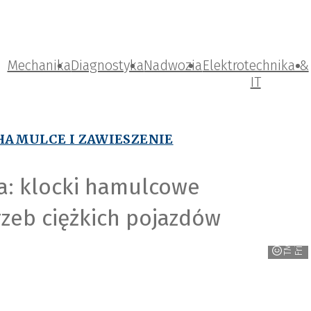
Mechanika
Diagnostyka
Nadwozia
Elektrotechnika &
IT
HAMULCE I ZAWIESZENIE
: klocki hamulcowe
zeb ciężkich pojazdów
n
T
M
D
F
r
i
c
t
i
o