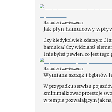
Hamulce i zawieszenie
Jak płyn hamulcowy wpływ
trzeba go wymieniać?
Czy kiedykolwiek zdarzyło Ci si
hamulca? Czy widziałeś eleme
i nie byłeś pewien, co jest te
płynu hamulcowego.
Hamulce i zawieszenie
Wymiana szczęk i bębnów 
W przypadku serwisu pojazdów 
zminimalizować przestoje swoic
w tempie pozwalającym jak najs