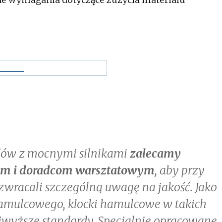
dów z mocnymi silnikami
zalecamy
 i doradcom warsztatowym
, aby przy
wracali szczególną uwagę na jakość. Jako
amulcowego, klocki hamulcowe w takich
jwyższe standardy. Specjalnie opracowane