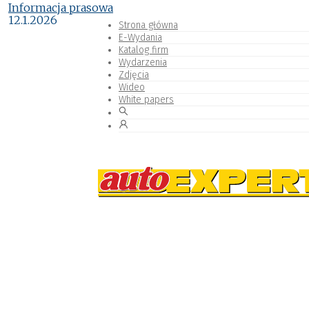
Informacja prasowa
12.1.2026
Strona główna
E-Wydania
Katalog firm
Wydarzenia
Zdjęcia
Wideo
White papers