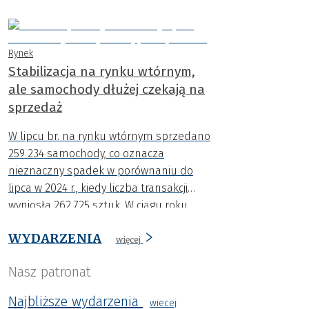
rejestracje aut osiągnęły najwyższy
poziom w tym roku.
Rynek
Stabilizacja na rynku wtórnym,
ale samochody dłużej czekają na
sprzedaż
W lipcu br. na rynku wtórnym sprzedano
259 234 samochody, co oznacza
nieznaczny spadek w porównaniu do
lipca w 2024 r., kiedy liczba transakcji
wyniosła 262 725 sztuk. W ciągu roku
spadła także średnia cena o niemal 4
WYDARZENIA
000 zł.
więcej
Nasz patronat
Najbliższe wydarzenia
wiecej