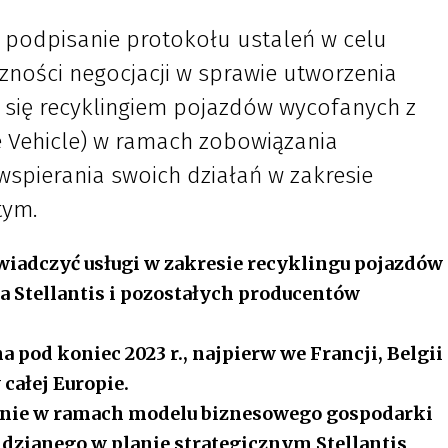
iły podpisanie protokołu ustaleń w celu
zności negocjacji w sprawie utworzenia
j się recyklingiem pojazdów wycofanych z
fe Vehicle) w ramach zobowiązania
pierania swoich działań w zakresie
tym.
świadczyć usługi w zakresie recyklingu pojazdów
a Stellantis i pozostałych producentów
 pod koniec 2023 r., najpierw we Francji, Belgii
całej Europie.
anie w ramach modelu biznesowego gospodarki
dzianego w planie strategicznym Stellantis