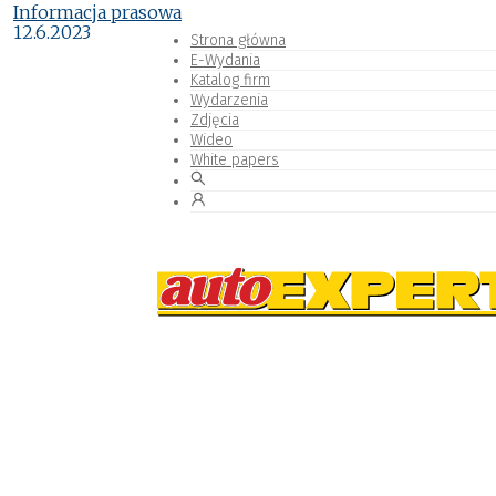
Informacja prasowa
12.6.2023
Strona główna
E-Wydania
Katalog firm
Wydarzenia
Zdjęcia
Wideo
White papers