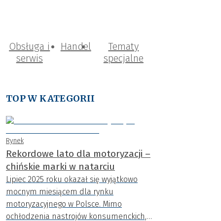
Obsługa i
Handel
Tematy
serwis
specjalne
TOP W KATEGORII
Rynek
Rekordowe lato dla motoryzacji –
chińskie marki w natarciu
Lipiec 2025 roku okazał się wyjątkowo
mocnym miesiącem dla rynku
motoryzacyjnego w Polsce. Mimo
ochłodzenia nastrojów konsumenckich,