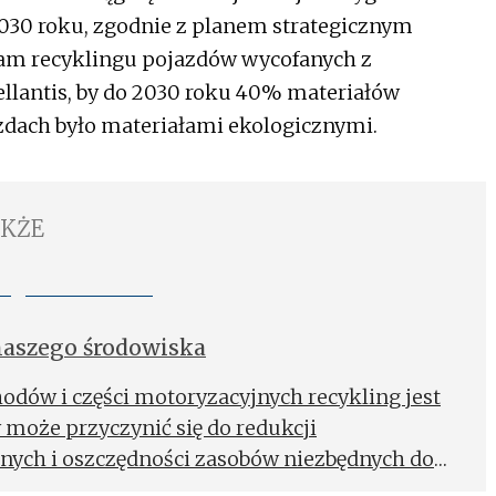
030 roku, zgodnie z planem strategicznym
gram recyklingu pojazdów wycofanych z
tellantis, by do 2030 roku 40% materiałów
dach było materiałami ekologicznymi.
AKŻE
 naszego środowiska
dów i części motoryzacyjnych recykling jest
może przyczynić się do redukcji
nych i oszczędności zasobów niezbędnych do