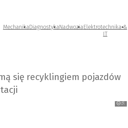
Mechanika
Diagnostyka
Nadwozia
Elektrotechnika &
IT
ajmą się recyklingiem pojazdów
tacji
Stellantis