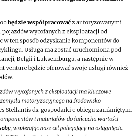
loo
będzie współpracować
z autoryzowanymi
 pojazdów wycofanych z eksploatacji od
jąc w ten sposób odzyskanie komponentów do
ecyklingu. Usługa ma zostać uruchomiona pod
ancji, Belgii i Luksemburgu, a następnie w
int venture będzie oferować swoje usługi również
odów.
azdów wycofanych z eksploatacji ma kluczowe
rzemysłu motoryzacyjnego na środowisko
–
es Stellantis ds. gospodarki o obiegu zamkniętym.
mponentów i materiałów do łańcucha wartości
asoby
, wspierając nasz cel polegający na osiągnięciu