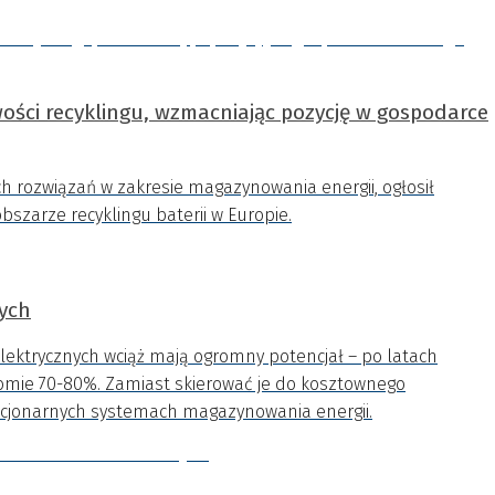
wości recyklingu, wzmacniając pozycję w gospodarce
 rozwiązań w zakresie magazynowania energii, ogłosił
bszarze recyklingu baterii w Europie.
nych
lektrycznych wciąż mają ogromny potencjał – po latach
omie 70-80%. Zamiast skierować je do kosztownego
tacjonarnych systemach magazynowania energii.