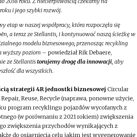
do 2038 roku. Z niecierpliwością czekamy na
oku i jego szybki rozwój
.
y etap w naszej współpracy, która rozpoczęła się
ën, a teraz ze Stellantis, i kontynuować naszą ścieżkę w
ialnego modelu biznesowego, przenosząc recykling
na wyższy poziom
– powiedział Rik Debaere,
ie ze Stellantis
torujemy drogę dla innowacji
, aby
złość dla wszystkich.
ią strategii 4R jednostki biznesowej
Circular
Repair, Reuse, Recycle (naprawa, ponowne użycie,
roku program recyklingu pojazdów wycofanych z
rotnego (w porównaniu z 2021 rokiem) zwiększenia
ego zwiększenia przychodów wynikających z
także do osiągnięcia celu jakim jest wygenerowanie