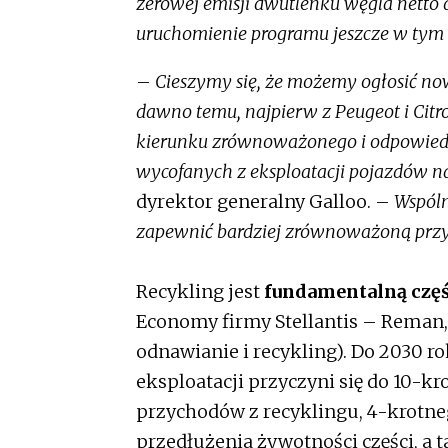
zerowej emisji dwutlenku węgla netto 
uruchomienie programu jeszcze w tym r
–
Cieszymy się, że możemy ogłosić now
dawno temu, najpierw z Peugeot i Citro
kierunku zrównoważonego i odpowiedz
wycofanych z eksploatacji pojazdów 
dyrektor generalny Galloo. –
Wspóln
zapewnić bardziej zrównoważoną przys
Recykling jest
fundamentalną częśc
Economy firmy Stellantis – Reman, 
odnawianie i recykling). Do 2030 
eksploatacji przyczyni się do 10-k
przychodów z recyklingu, 4-krotn
przedłużenia żywotności części, a 