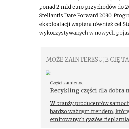
ponad 2 mld euro przychodów do 2
Stellantis Dare Forward 2030. Pro
eksploatacji wspiera również cel S
wykorzystywanych w nowych pojaz
MOŻE ZAINTERESUJE CIĘ T
Części zamienne
Recykling części dla dobra
W branży producentów samocho
bardzo ważnym trendem, który 
emitowanych gazów cieplarnia
produkcji aut i części do nich.