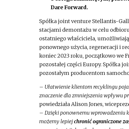
Dare Forward.
Spółka joint venture Stellantis-Gal
stacjami demontażu w celu odbioru
ostatniego właściciela, umożliwia
ponownego użycia, regeneracji i r
koniec 2023 roku, początkowo we Fr
pozostałej części Europy. Spółka jo
pozostałym producentom samoch
–
Ułatwienie klientom recyklingu poj
znaczenie dla zmniejszenia wpływu p
powiedziała Alison Jones, wiceprez
–
Dzięki ponownemu wprowadzeniu ko
możemy lepiej
chronić ograniczone z