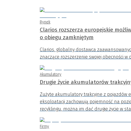
Rynek
Clarios rozszerza europejskie możli
o obiegu zamkniętym
Clarios, globalny dostawca zaawansowanych
znaczące rozszerzenie swojej obecności w o
Akumulatory
Drugie życie akumulatorów trakcyj
Zużyte akumulatory trakcyjne z pojazdów e
eksploatacji zachowują pojemność na pozi
recyklingu, można im dać drugie życie w s
Firmy