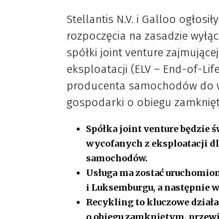
Stellantis N.V. i Galloo ogłos
rozpoczęcia na zasadzie wyłąc
spółki joint venture zajmujące
eksploatacji (ELV – End-of-Li
producenta samochodów do ws
gospodarki o obiegu zamknię
Spółka joint venture będzie 
wycofanych z eksploatacji dl
samochodów.
Usługa ma zostać uruchomiona
i Luksemburgu, a następnie w 
Recykling to kluczowe dział
o obiegu zamkniętym, przewi