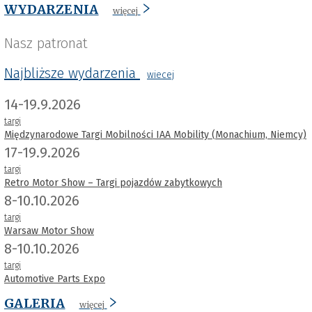
WYDARZENIA
więcej
Nasz patronat
Najbliższe wydarzenia
wiecej
14-19.9.2026
targi
Międzynarodowe Targi Mobilności IAA Mobility (Monachium, Niemcy)
17-19.9.2026
targi
Retro Motor Show – Targi pojazdów zabytkowych
8-10.10.2026
targi
Warsaw Motor Show
8-10.10.2026
targi
Automotive Parts Expo
GALERIA
więcej