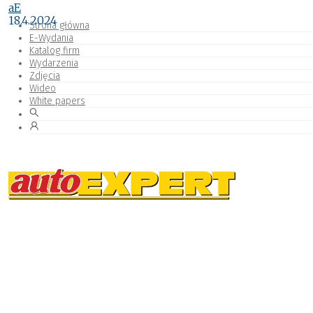
aE
18.4.2024
Strona główna
E-Wydania
Katalog firm
Wydarzenia
Zdjęcia
Wideo
White papers