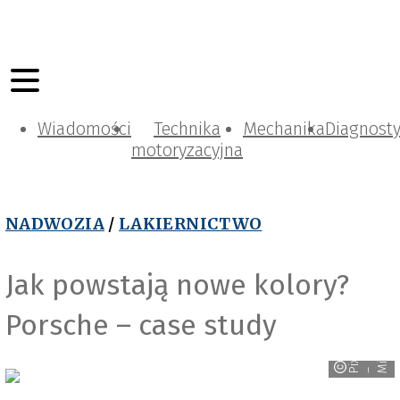
Wiadomości
Technika
Mechanika
Diagnost
motoryzacyjna
NADWOZIA
/
LAKIERNICTWO
Jak powstają nowe kolory?
Porsche – case study
y
i
x
a
b
a
y
M
i
d
J
o
u
r
n
e
P
–