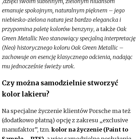
,
dzięki swoim subtelnym, zielonym niuansom
emanuje spokojnym, naturalnym pięknem – jego
niebiesko-zielona natura jest bardzo elegancka i
przypomina paletę kolorów benzyny
, a także
Oak
Green Metallic Neo stanowiący specjalną interpretację
(Neo) historycznego koloru Oak Green Metallic –
zachowuje on esencję klasycznego odcienia, nadając
mu jednocześnie świeży urok
.
Czy można samodzielnie stworzyć
kolor lakieru?
Na specjalne życzenie klientów Porsche ma też
(dodatkowo płatną) opcję z zakresu „exclusive
manufaktor”, tzn.
kolor na życzenie (Paint to
Sample – PTS)
, a więc samodzielne posłużenie