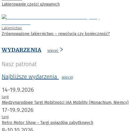
Lakierowanie części używanych
Lakiernictwo
Zrównoważone lakiernictwo – rewolucja czy konieczność?
WYDARZENIA
więcej
Nasz patronat
Najbliższe wydarzenia
wiecej
14-19.9.2026
targi
Międzynarodowe Targi Mobilności IAA Mobility (Monachium, Niemcy)
17-19.9.2026
targi
Retro Motor Show – Targi pojazdów zabytkowych
8-10.10.2026