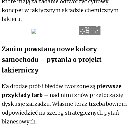
które mają za zadanie odtworzyć cyfrowy
ź
r
ó
d
ł
o
:
P
i
x
a
b
a
y
a
p
r
i
t
o
g
r
a
p
h
y
koncpet w faktycznym składzie chemicznym
lakieru.
– C
Zanim powstaną nowe kolory
samochodu – pytania o projekt
lakierniczy
Na drodze prób i błędów tworzone są
pierwsze
przykłady farb
– nad nimi znów przetoczą się
dyskusje zarządzu. Właśnie teraz trzeba bowiem
odpowiedzieć na szereg strategicznych pytań
biznesowych: