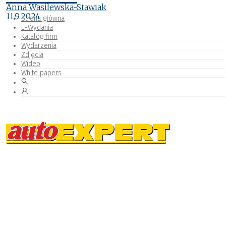
Anna Wasilewska-Stawiak
11.9.2024
Strona główna
E-Wydania
Katalog firm
Wydarzenia
Zdjęcia
Wideo
White papers