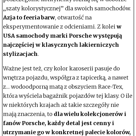
„szaty kolorystycznej” dla swoich samochodów.
Azja to feeria barw
, otwartość na
eksperymentowanie z odcieniami. Z kolei
w
USA samochody marki Porsche występują
najczęściej w klasycznych lakierniczych
stylizacjach
.
Ważne jest też, czy kolor karoserii pasuje do
wnętrza pojazdu, współgra z tapicerką, a nawet
z… wodoodporną matą z obszyciem Race-Tex,
która wyściela bagażnik pojazdów tej klasy. O ile
w niektórych krajach aż takie szczegóły nie
mają znaczenia, to
dla wielu kolekcjonerów i
fanów Porsche, każdy detal jest cenny i
utrzymanie go w konkretnej palecie kolorów,