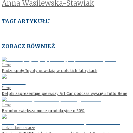
Anna Wasilewska-Stawiak
TAGI ARTYKUŁU
ZOBACZ RÓWNIEŻ
Firmy
Podzespoły Toyoty powstają w polskich fabrykach
Firmy
Delphi zaprezentuje pierwszy Art Car podczas wyścigu Tutto Bene
Firmy
Brembo zwiększa moce produkcyjne o 50%
Ludzie i komentarze