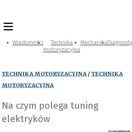
Wiadomości
Technika
Mechanika
Diagnost
motoryzacyjna
TECHNIKA MOTORYZACYJNA
/
TECHNIKA
MOTORYZACYJNA
Na czym polega tuning
elektryków
s
i
x
a
b
a
y
n
a
l
o
g
i
c
u