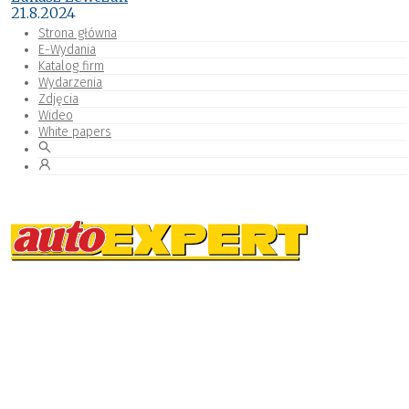
21.8.2024
Strona główna
E-Wydania
Katalog firm
Wydarzenia
Zdjęcia
Wideo
White papers