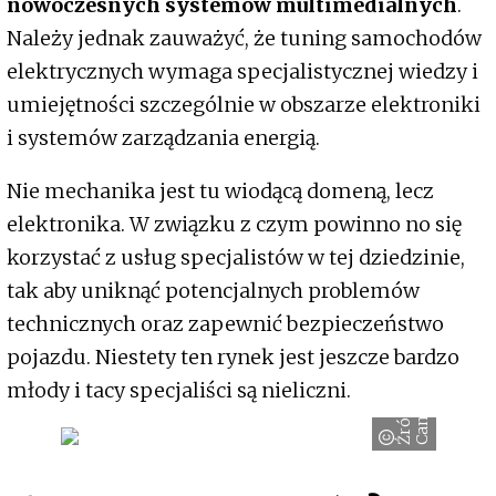
nowoczesnych systemów multimedialnych
.
Należy jednak zauważyć, że tuning samochodów
elektrycznych wymaga specjalistycznej wiedzy i
umiejętności szczególnie w obszarze elektroniki
i systemów zarządzania energią.
Nie mechanika jest tu wiodącą domeną, lecz
elektronika. W związku z czym powinno no się
korzystać z usług specjalistów w tej dziedzinie,
tak aby uniknąć potencjalnych problemów
technicznych oraz zapewnić bezpieczeństwo
pojazdu. Niestety ten rynek jest jeszcze bardzo
młody i tacy specjaliści są nieliczni.
Ź
r
ó
d
ł
o
:
C
a
n
v
a