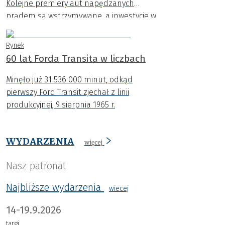
Kolejne premiery aut napędzanych
prądem są wstrzymywane, a inwestycje w
nowe platformy ograniczane. Coraz
wyraźniej widać, że dynamiczny rozwój
Rynek
samochodów EV napotyka na poważne
60 lat Forda Transita w liczbach
bariery.
Minęło już 31 536 000 minut, odkąd
pierwszy Ford Transit zjechał z linii
produkcyjnej, 9 sierpnia 1965 r.
WYDARZENIA
więcej
Nasz patronat
Najbliższe wydarzenia
wiecej
14-19.9.2026
targi