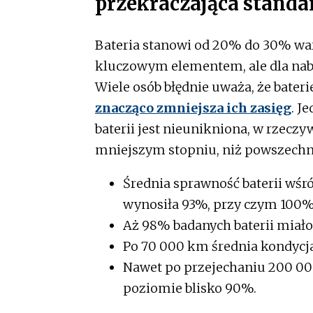
przekraczająca stand
Bateria stanowi od 20% do 30% wart
kluczowym elementem, ale dla na
Wiele osób błędnie uważa, że bater
znacząco zmniejsza ich zasięg
. J
baterii jest nieunikniona, w rzeczy
mniejszym stopniu, niż powszechni
Średnia sprawność baterii wś
wynosiła 93%, przy czym 100%
Aż 98% badanych baterii miał
Po 70 000 km średnia kondycja
Nawet po przejechaniu 200 0
poziomie blisko 90%.