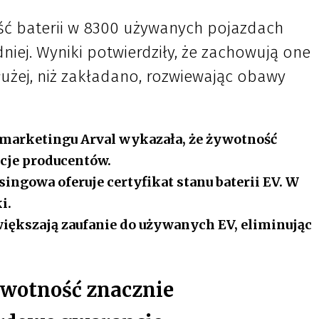
ść baterii w 8300 używanych pojazdach
iej. Wyniki potwierdziły, że zachowują one
użej, niż zakładano, rozwiewając obawy
Remarketingu Arval wykazała, że żywotność
ncje producentów.
singowa oferuje certyfikat stanu baterii EV. W
i.
zwiększają zaufanie do używanych EV, eliminując
ywotność znacznie