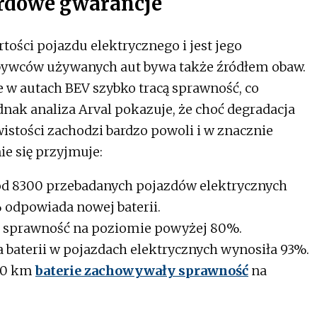
ardowe gwarancje
ości pojazdu elektrycznego i jest jego
bywców używanych aut bywa także źródłem obaw.
ie w autach BEV szybko tracą sprawność, co
ednak analiza Arval pokazuje, że choć degradacja
wistości zachodzi bardzo powoli i w znacznie
e się przyjmuje:
ród 8300 przebadanych pojazdów elektrycznych
 odpowiada nowej baterii.
o sprawność na poziomie powyżej 80%.
 baterii w pojazdach elektrycznych wynosiła 93%.
00 km
baterie zachowywały sprawność
na