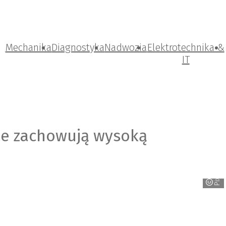
Mechanika
Diagnostyka
Nadwozia
Elektrotechnika &
IT
ne zachowują wysoką
Pixabay_GoranH