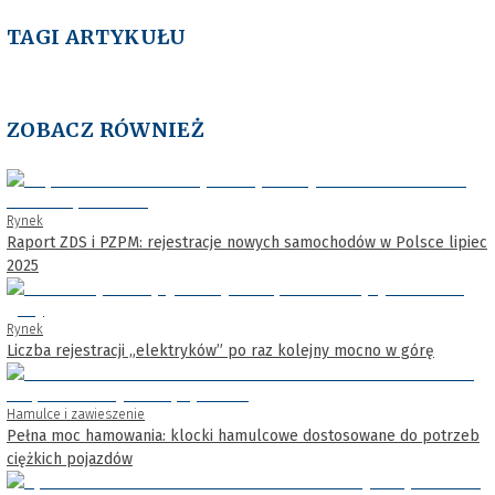
TAGI ARTYKUŁU
ZOBACZ RÓWNIEŻ
Rynek
Raport ZDS i PZPM: rejestracje nowych samochodów w Polsce lipiec
2025
Rynek
Liczba rejestracji „elektryków” po raz kolejny mocno w górę
Hamulce i zawieszenie
Pełna moc hamowania: klocki hamulcowe dostosowane do potrzeb
ciężkich pojazdów