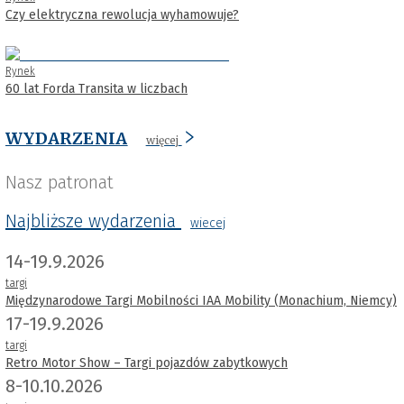
Czy elektryczna rewolucja wyhamowuje?
Rynek
60 lat Forda Transita w liczbach
WYDARZENIA
więcej
Nasz patronat
Najbliższe wydarzenia
wiecej
14-19.9.2026
targi
Międzynarodowe Targi Mobilności IAA Mobility (Monachium, Niemcy)
17-19.9.2026
targi
Retro Motor Show – Targi pojazdów zabytkowych
8-10.10.2026