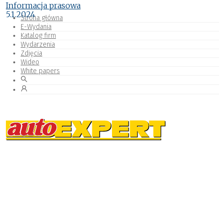
Informacja prasowa
5.1.2024
Strona główna
E-Wydania
Katalog firm
Wydarzenia
Zdjęcia
Wideo
White papers