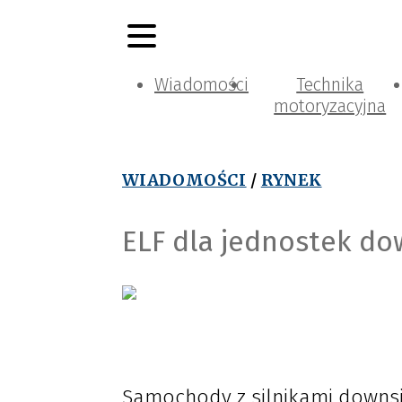
Wiadomości
Technika
motoryzacyjna
WIADOMOŚCI
/
RYNEK
ELF dla jednostek d
Samochody z silnikami downsiz