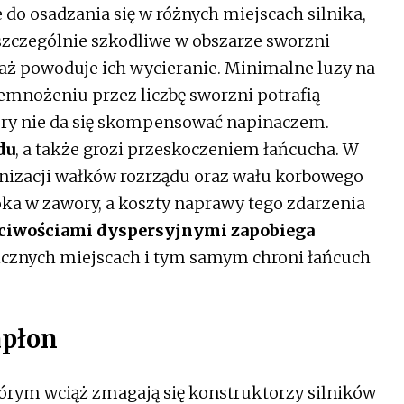
 do osadzania się w różnych miejscach silnika,
o szczególnie szkodliwe w obszarze sworzni
aż powoduje ich wycieranie. Minimalne luzy na
mnożeniu przez liczbę sworzni potrafią
óry nie da się skompensować napinaczem.
du
, a także grozi przeskoczeniem łańcucha. W
izacji wałków rozrządu oraz wału korbowego
ka w zawory, a koszty naprawy tego zdarzenia
ściwościami dyspersyjnymi zapobiega
cznych miejscach i tym samym chroni łańcuch
apłon
ym wciąż zmagają się konstruktorzy silników