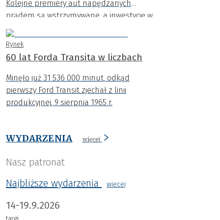
Kolejne premiery aut napędzanych
prądem są wstrzymywane, a inwestycje w
nowe platformy ograniczane. Coraz
wyraźniej widać, że dynamiczny rozwój
Rynek
samochodów EV napotyka na poważne
60 lat Forda Transita w liczbach
bariery.
Minęło już 31 536 000 minut, odkąd
pierwszy Ford Transit zjechał z linii
produkcyjnej, 9 sierpnia 1965 r.
WYDARZENIA
więcej
Nasz patronat
Najbliższe wydarzenia
wiecej
14-19.9.2026
targi