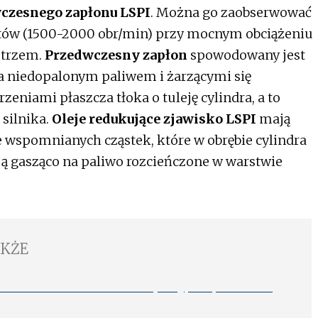
czesnego zapłonu LSPI
. Można go zaobserwować
rotów (1500-2000 obr/min) przy mocnym obciążeniu
etrzem.
Przedwczesny zapłon
spowodowany jest
a niedopalonym paliwem i żarzącymi się
zeniami płaszcza tłoka o tuleję cylindra, a to
silnika.
Oleje redukujące zjawisko LSPI
mają
 wspomnianych cząstek, które w obrębie cylindra
ją gasząco na paliwo rozcieńczone w warstwie
AKŻE