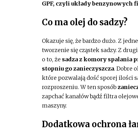
GPF, czyli układy benzynowych fi
Co ma olej do sadzy?
Okazuje się, że bardzo dużo. Z jed
tworzenie się cząstek sadzy. Z dru
o to, że
sadza z komory spalania p
stopniu go zanieczyszcza
. Dobre 
które pozwalają dość sporej ilości
rozproszeniu. W ten sposób
zaniec
zapchać kanałów bądź filtra olejow
maszyny.
Dodatkowa ochrona ła