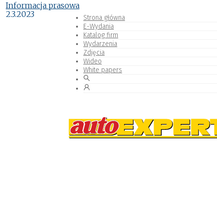
Informacja prasowa
2.3.2023
Strona główna
E-Wydania
Katalog firm
Wydarzenia
Zdjęcia
Wideo
White papers