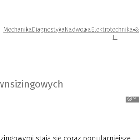
Mechanika
Diagnostyka
Nadwozia
Elektrotechnika &
IT
TotalEnergies
ownsizingowych
ingowymi stają się coraz popularniejsze