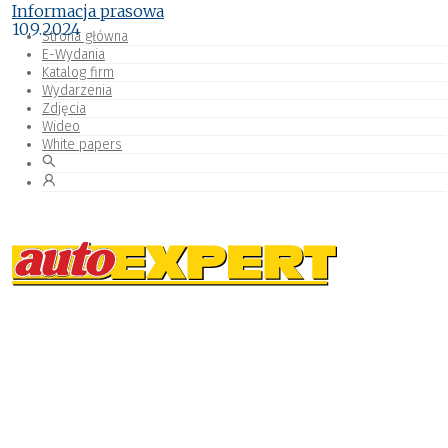
Informacja prasowa
10.9.2024
Strona główna
E-Wydania
Katalog firm
Wydarzenia
Zdjęcia
Wideo
White papers