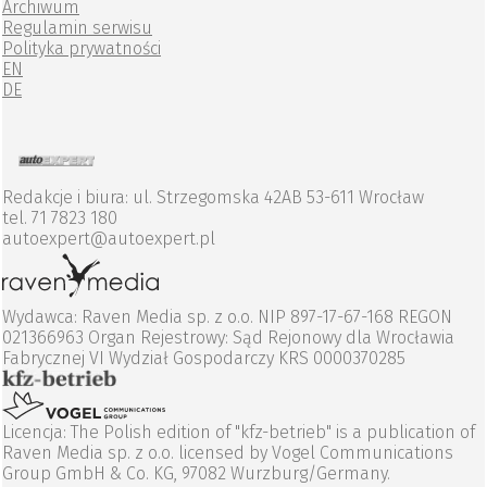
Archiwum
Regulamin serwisu
Polityka prywatności
EN
DE
Redakcje i biura: ul. Strzegomska 42AB 53-611 Wrocław
tel. 71 7823 180
autoexpert@autoexpert.pl
Wydawca: Raven Media sp. z o.o. NIP 897-17-67-168 REGON
021366963 Organ Rejestrowy: Sąd Rejonowy dla Wrocławia
Fabrycznej VI Wydział Gospodarczy KRS 0000370285
Licencja: The Polish edition of "kfz-betrieb" is a publication of
Raven Media sp. z o.o. licensed by Vogel Communications
Group GmbH & Co. KG, 97082 Wurzburg/Germany.