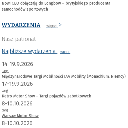
Nowi CEO dołączają do Longbow – brytyjskiego producenta
samochodów sportowych
WYDARZENIA
więcej
Nasz patronat
Najbliższe wydarzenia
wiecej
14-19.9.2026
targi
Międzynarodowe Targi Mobilności IAA Mobility (Monachium, Niemcy)
17-19.9.2026
targi
Retro Motor Show – Targi pojazdów zabytkowych
8-10.10.2026
targi
Warsaw Motor Show
8-10.10.2026