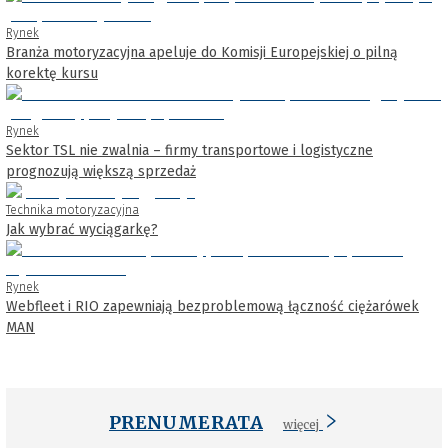
Rynek
Branża motoryzacyjna apeluje do Komisji Europejskiej o pilną
korektę kursu
Rynek
Sektor TSL nie zwalnia – firmy transportowe i logistyczne
prognozują większą sprzedaż
Technika motoryzacyjna
Jak wybrać wyciągarkę?
Rynek
Webfleet i RIO zapewniają bezproblemową łączność ciężarówek
MAN
PRENUMERATA
więcej