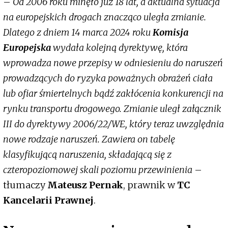
–
Od 2006 roku minęło już 18 lat, a aktualna sytuacja
na europejskich drogach znacząco uległa zmianie.
Dlatego z dniem 14 marca 2024 roku
Komisja
Europejska
wydała kolejną dyrektywę, która
wprowadza nowe przepisy w odniesieniu do naruszeń
prowadzących do ryzyka poważnych obrażeń ciała
lub ofiar śmiertelnych bądź zakłócenia konkurencji na
rynku transportu drogowego. Zmianie uległ załącznik
III do dyrektywy 2006/22/WE, który teraz uwzględnia
nowe rodzaje naruszeń. Zawiera on tabelę
klasyfikującą naruszenia, składającą się z
czteropoziomowej skali poziomu przewinienia
–
tłumaczy
Mateusz Pernak
, prawnik w
TC
Kancelarii Prawnej
.