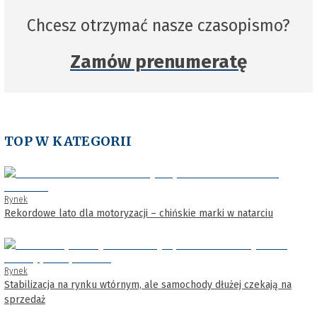
Chcesz otrzymać nasze czasopismo?
Zamów prenumeratę
TOP W KATEGORII
Rynek
Rekordowe lato dla motoryzacji – chińskie marki w natarciu
Rynek
Stabilizacja na rynku wtórnym, ale samochody dłużej czekają na
sprzedaż