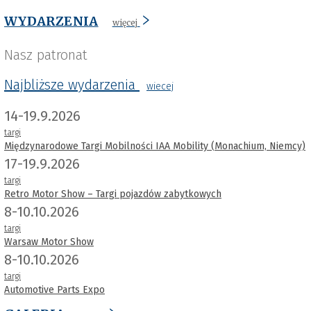
WYDARZENIA
więcej
Nasz patronat
Najbliższe wydarzenia
wiecej
14-19.9.2026
targi
Międzynarodowe Targi Mobilności IAA Mobility (Monachium, Niemcy)
17-19.9.2026
targi
Retro Motor Show – Targi pojazdów zabytkowych
8-10.10.2026
targi
Warsaw Motor Show
8-10.10.2026
targi
Automotive Parts Expo