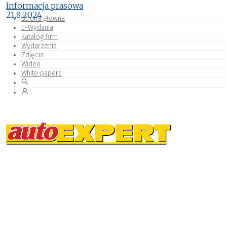
Informacja prasowa
21.8.2024
Strona główna
E-Wydania
Katalog firm
Wydarzenia
Zdjęcia
Wideo
White papers