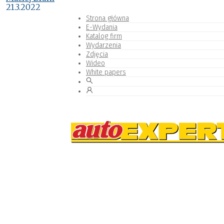
21.3.2022
Strona główna
E-Wydania
Katalog firm
Wydarzenia
Zdjęcia
Wideo
White papers