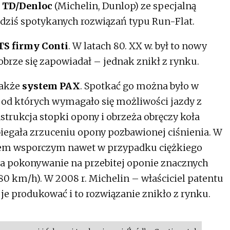
m
TD/Denloc
(Michelin, Dunlop) ze specjalną
o dziś spotykanych rozwiązań typu Run-Flat.
TS firmy Conti
. W latach 80. XX w. był to nowy
obrze się zapowiadał – jednak znikł z rynku.
także
system PAX
. Spotkać go można było w
od których wymagało się możliwości jazdy z
strukcja stopki opony i obrzeża obręczy koła
egała zrzuceniu opony pozbawionej ciśnienia. W
em wsporczym nawet w przypadku ciężkiego
 pokonywanie na przebitej oponie znacznych
80 km/h). W 2008 r. Michelin – właściciel patentu
je produkować i to rozwiązanie znikło z rynku.