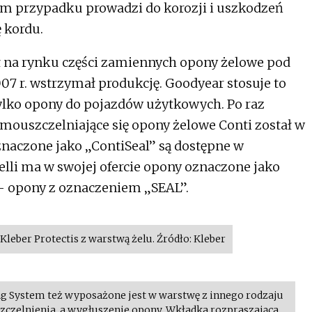
ym przypadku prowadzi do korozji i uszkodzeń
 kordu.
ał na rynku części zamiennych opony żelowe pod
007 r. wstrzymał produkcję. Goodyear stosuje to
 tylko opony do pojazdów użytkowych. Po raz
mouszczelniające się opony żelowe Conti został w
znaczone jako „ContiSeal” są dostępne w
lli ma w swojej ofercie opony oznaczone jako
 – opony z oznaczeniem „SEAL”.
leber Protectis z warstwą żelu. Źródło: Kleber
ing System też wyposażone jest w warstwę z innego rodzaju
szczelnienia, a wygłuszenie opony. Wkładka rozpraszająca