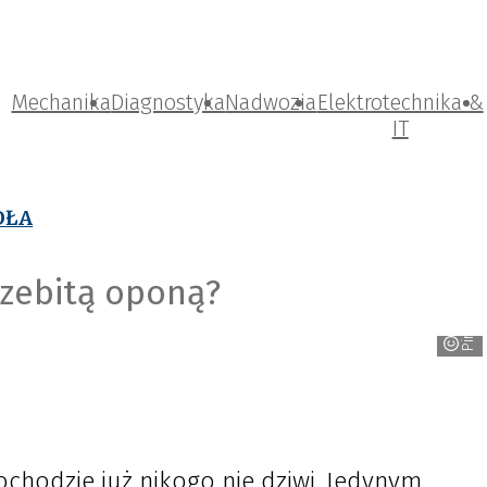
Mechanika
Diagnostyka
Nadwozia
Elektrotechnika &
IT
OŁA
rzebitą oponą?
Pirelli
hodzie już nikogo nie dziwi. Jedynym