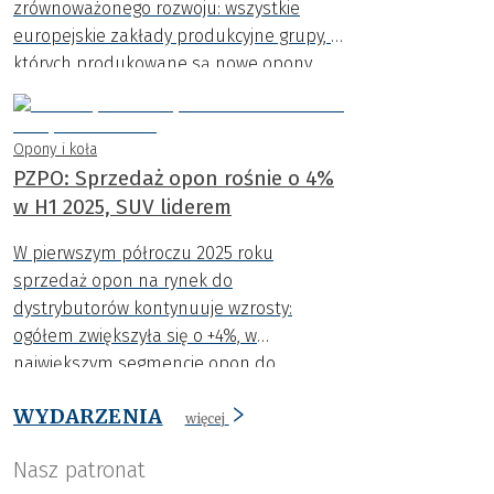
zrównoważonego rozwoju: wszystkie
europejskie zakłady produkcyjne grupy, w
których produkowane są nowe opony,
otrzymały uznaną na całym świecie
międzynarodową certyfikację
zrównoważonego rozwoju i emisji
Opony i koła
dwutlenku węgla (ISCC) PLUS.
PZPO: Sprzedaż opon rośnie o 4%
w H1 2025, SUV liderem
W pierwszym półroczu 2025 roku
sprzedaż opon na rynek do
dystrybutorów kontynuuje wzrosty:
ogółem zwiększyła się o +4%, w
największym segmencie opon do
samochodów osobowych o +1,2%, a do
WYDARZENIA
SUV aż o +20%.
więcej
Nasz patronat