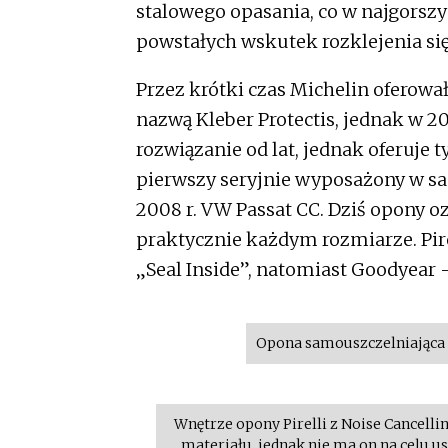
stalowego opasania, co w najgorsz
powstałych wskutek rozklejenia się
Przez krótki czas Michelin oferow
nazwą Kleber Protectis, jednak w 2
rozwiązanie od lat, jednak oferuje
pierwszy seryjnie wyposażony w sa
2008 r. VW Passat CC. Dziś opony o
praktycznie każdym rozmiarze. Pire
„Seal Inside”, natomiast Goodyear
Opona samouszczelniająca K
Wnętrze opony Pirelli z Noise Cancell
materiału, jednak nie ma on na celu u