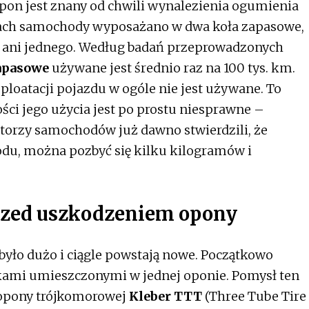
pon jest znany od chwili wynalezienia ogumienia
ch samochody wyposażano w dwa koła zapasowe,
ją ani jednego. Według badań przeprowadzonych
apasowe
używane jest średnio raz na 100 tys. km.
sploatacji pojazdu w ogóle nie jest używane. To
ci jego użycia jest po prostu niesprawne –
torzy samochodów już dawno stwierdzili, że
du, można pozbyć się kilku kilogramów i
przed uszkodzeniem opony
było dużo i ciągle powstają nowe. Początkowo
ami umieszczonymi w jednej oponie. Pomysł ten
 opony trójkomorowej
Kleber TTT
(Three Tube Tire