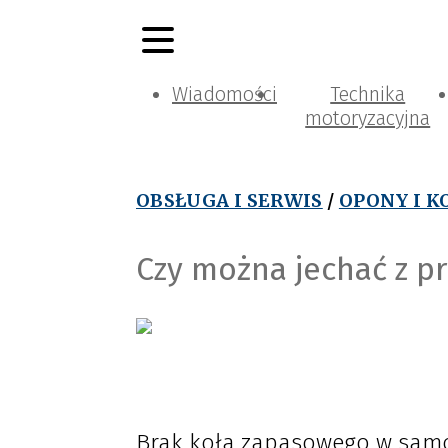
Wiadomości
Technika
motoryzacyjna
OBSŁUGA I SERWIS
/
OPONY I K
Czy można jechać z p
Brak koła zapasowego w samoc