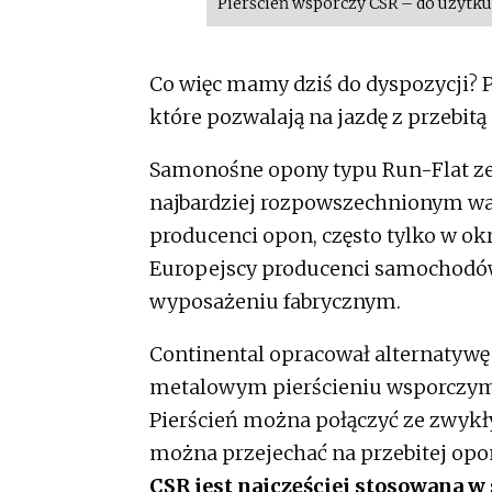
Pierścień wsporczy CSR – do użytku
Co więc mamy dziś do dyspozycji? P
które pozwalają na jazdę z przebitą
Samonośne opony typu Run-Flat ze
najbardziej rozpowszechnionym war
producenci opon, często tylko w ok
Europejscy producenci samochodów
wyposażeniu fabrycznym.
Continental opracował alternatywę 
metalowym pierścieniu wsporczym 
Pierścień można połączyć ze zwykły
można przejechać na przebitej opo
CSR jest najczęściej stosowana 