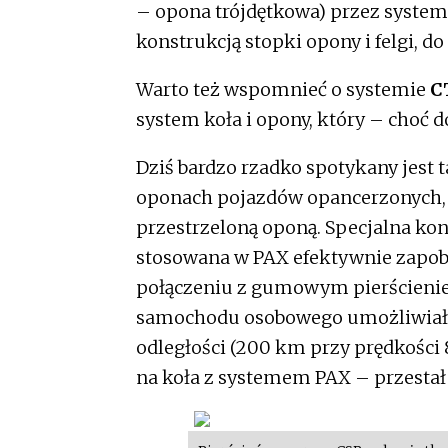
– opona trójdętkowa) przez syste
konstrukcją stopki opony i felgi, d
Warto też wspomnieć o systemie
C
system koła i opony, który – choć d
Dziś bardzo rzadko spotykany jest 
oponach pojazdów opancerzonych, 
przestrzeloną oponą. Specjalna kon
stosowana w PAX efektywnie zapobi
połączeniu z gumowym pierścieni
samochodu osobowego umożliwiała
odległości (200 km przy prędkości 
na koła z systemem PAX – przestał 