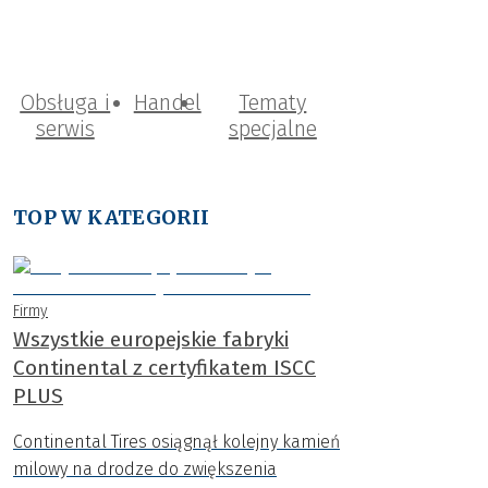
Obsługa i
Handel
Tematy
serwis
specjalne
TOP W KATEGORII
Firmy
Wszystkie europejskie fabryki
Continental z certyfikatem ISCC
PLUS
Continental Tires osiągnął kolejny kamień
milowy na drodze do zwiększenia