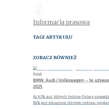
Informacja prasowa
TAGI ARTYKUŁU
ZOBACZ RÓWNIEŻ
Rynek
BMW, Audi i Volkswagen – te używa
2025
Aż 63% aut, których historię Polacy sprawdz
84% jest obciążone różnego rodzaju ryzykam