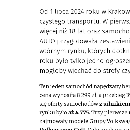
Od 1 lipca 2024 roku w Krakowi
czystego transportu. W pierws
więcej niż 18 lat oraz samocho
AUTO przygotowała zestawien
wtórnym rynku, których dotkną
roku było tylko jedno ogłosze
mogłoby wjechać do strefy czy
Ten jeden samochód napędzany be
cena wynosiła 8 299 zł, a przebieg
się oferty samochodów
z silnikiem
rynku było
aż 4 775.
Trzy pierwsze 
zajmowały modele Grupy Volkswag
Volkswagen Golf.
O ile mediany c