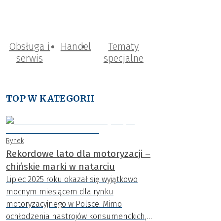
Obsługa i
Handel
Tematy
serwis
specjalne
TOP W KATEGORII
Rynek
Rekordowe lato dla motoryzacji –
chińskie marki w natarciu
Lipiec 2025 roku okazał się wyjątkowo
mocnym miesiącem dla rynku
motoryzacyjnego w Polsce. Mimo
ochłodzenia nastrojów konsumenckich,