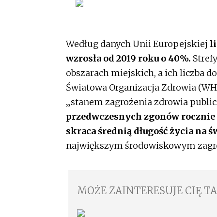
Według danych Unii Europejskiej
l
wzrosła od 2019 roku o 40%.
Stref
obszarach miejskich, a ich liczba do
Światowa Organizacja Zdrowia (WHO
„stanem zagrożenia zdrowia publi
przedwczesnych zgonów rocznie 
skraca średnią długość życia na św
największym środowiskowym zagro
MOŻE ZAINTERESUJE CIĘ T