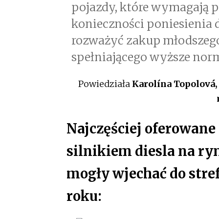
pojazdy, które wymagają p
konieczności poniesienia 
rozważyć zakup młodszego 
spełniającego wyższe norm
Powiedziała
Karolína Topolová,
Najczęściej oferowane
silnikiem diesla na ry
mogły wjechać do stre
roku: