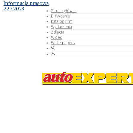
Informacja prasowa
22.3.2023
Strona główna
E-Wydania
Katalog firm
Wydarzenia
Zdjęcia
Wideo
White papers