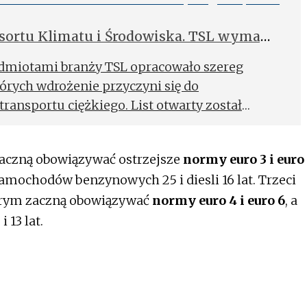
esortu Klimatu i Środowiska. TSL wymaga
dmiotami branży TSL opracowało szereg
órych wdrożenie przyczyni się do
ransportu ciężkiego. List otwarty został
ister Resortu Klimatu i Środowiska.
zaczną obowiązywać ostrzejsze
normy euro 3 i euro
samochodów benzynowych 25 i diesli 16 lat. Trzeci
tórym zaczną obowiązywać
normy euro 4 i euro 6
, a
 13 lat.