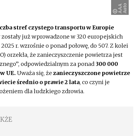
o
A
A
A
A
u
t
iczba stref czystego transportu w Europie
y zostały już wprowadzone w 320 europejskich
 2025 r. wzrośnie o ponad połowę, do 507. Z kolei
) orzekła, że zanieczyszczenie powietrza jest
cznego”, odpowiedzialnym za ponad
300 000
w UE.
Uważa się, że
zanieczyszczone powietrze
iecie średnio o prawie 2 lata
, co czyni je
żeniem dla ludzkiego zdrowia.
AKŻE