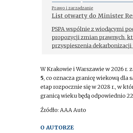
Prawo i zarządzanie
List otwarty do Minister R
wsparcia
PSPA wspólnie z wiodącymi po
propozycji zmian prawnych, kt
przyspieszenia dekarbonizacji t
wysłany do Anny Moskwy – Min
W Krakowie i Warszawie w 2026 r. 
5
, co oznacza granicę wiekową dla 
etap rozpocznie się w 2028 r., w k
granicą wieku będą odpowiednio 22 i
Źródło: AAA Auto
O AUTORZE