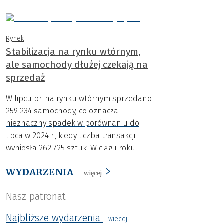
rejestracje aut osiągnęły najwyższy
poziom w tym roku.
Rynek
Stabilizacja na rynku wtórnym,
ale samochody dłużej czekają na
sprzedaż
W lipcu br. na rynku wtórnym sprzedano
259 234 samochody, co oznacza
nieznaczny spadek w porównaniu do
lipca w 2024 r., kiedy liczba transakcji
wyniosła 262 725 sztuk. W ciągu roku
spadła także średnia cena o niemal 4
WYDARZENIA
000 zł.
więcej
Nasz patronat
Najbliższe wydarzenia
wiecej