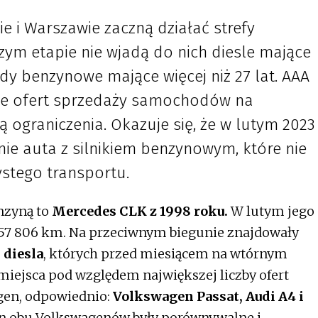
e i Warszawie zaczną działać strefy
zym etapie nie wjadą do nich diesle mające
dy benzynowe mające więcej niż 27 lat. AAA
ie ofert sprzedaży samochodów na
 ograniczenia. Okazuje się, że w lutym 2023
nie auta z silnikiem benzynowym, które nie
stego transportu.
nzyną to
Mercedes CLK z 1998 roku.
W lutym jego
 357 806 km. Na przeciwnym biegunie znajdowały
 diesla
, których przed miesiącem na wtórnym
miejsca pod względem największej liczby ofert
en, odpowiednio:
Volkswagen Passat, Audi A4 i
en obu Volkswagenów były porównywalne i