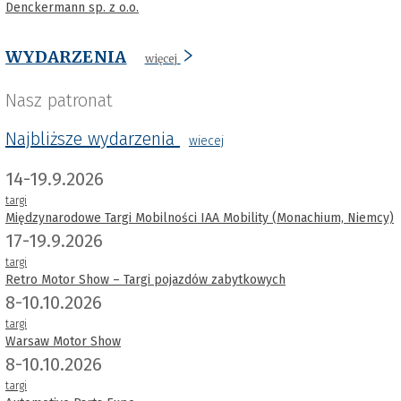
Denckermann sp. z o.o.
WYDARZENIA
więcej
Nasz patronat
Najbliższe wydarzenia
wiecej
14-19.9.2026
targi
Międzynarodowe Targi Mobilności IAA Mobility (Monachium, Niemcy)
17-19.9.2026
targi
Retro Motor Show – Targi pojazdów zabytkowych
8-10.10.2026
targi
Warsaw Motor Show
8-10.10.2026
targi