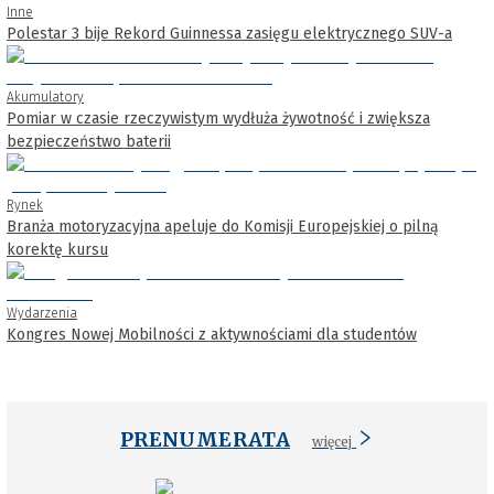
Inne
Polestar 3 bije Rekord Guinnessa zasięgu elektrycznego SUV-a
Akumulatory
Pomiar w czasie rzeczywistym wydłuża żywotność i zwiększa
bezpieczeństwo baterii
Rynek
Branża motoryzacyjna apeluje do Komisji Europejskiej o pilną
korektę kursu
Wydarzenia
Kongres Nowej Mobilności z aktywnościami dla studentów
PRENUMERATA
więcej