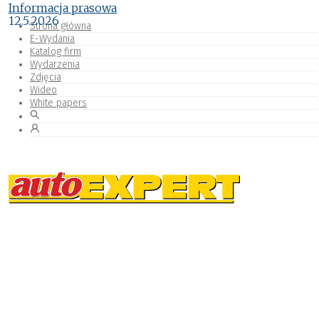
Informacja prasowa
12.5.2026
Strona główna
E-Wydania
Katalog firm
Wydarzenia
Zdjęcia
Wideo
White papers