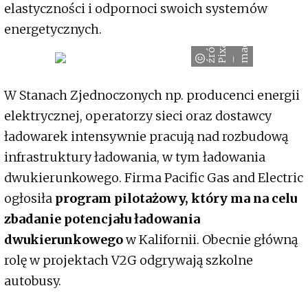
elastyczności i odpornoci swoich systemów
e
energetycznych.
y
e
ź
r
ó
d
ł
o
:
i
x
a
b
a
m
a
c
d
e
d
l
P
–
W Stanach Zjednoczonych np. producenci energii
elektrycznej, operatorzy sieci oraz dostawcy
ładowarek intensywnie pracują nad rozbudową
infrastruktury ładowania, w tym ładowania
dwukierunkowego. Firma Pacific Gas and Electric
ogłosiła
program pilotażowy, który ma na celu
zbadanie potencjału ładowania
dwukierunkowego
w Kalifornii. Obecnie główną
rolę w projektach V2G odgrywają szkolne
autobusy.