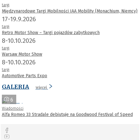
targi
Międzynarodowe Targi Mobilności IAA Mobility (Monachium, Niemcy)
17-19.9.2026
targi
Retro Motor Show – Targi pojazdów zabytkowych
8-10.10.2026
targi
Warsaw Motor Show
8-10.10.2026
targi
Automotive Parts Expo
GALERIA
więcej
6
Wiadomości
Alfa Romeo 33 Stradale debiutuje na Goodwood Festival of Speed