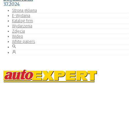
3.7.2024
Strona główna
E-Wydania
Katalog firm
Wydarzenia
Zdjęcia
Wideo
White papers