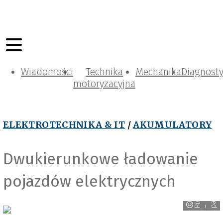
Wiadomości
Technika
Mechanika
Diagnost
motoryzacyjna
ELEKTROTECHNIKA & IT
/
AKUMULATORY
Dwukierunkowe ładowanie
pojazdów elektrycznych
5
i
x
a
b
a
y
a
u
l
b
r
7
P
– p