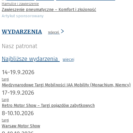
Hamulce i zawieszenie
Zawieszenie pneumatyczne – Komfort i złożoność
Artykuł sponsorowany
WYDARZENIA
więcej
Nasz patronat
Najbliższe wydarzenia
wiecej
14-19.9.2026
targi
Międzynarodowe Targi Mobilności IAA Mobility (Monachium, Niemcy)
17-19.9.2026
targi
Retro Motor Show – Targi pojazdów zabytkowych
8-10.10.2026
targi
Warsaw Motor Show