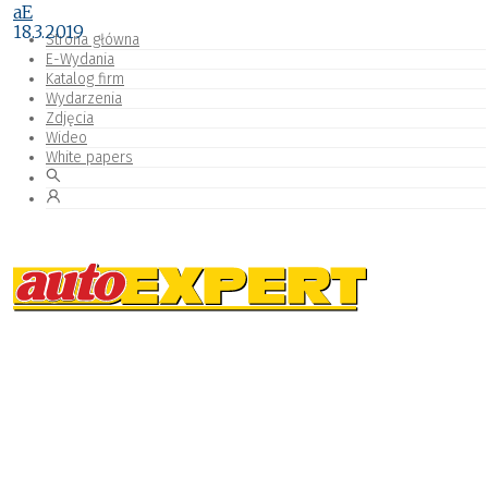
aE
18.3.2019
Strona główna
E-Wydania
Katalog firm
Wydarzenia
Zdjęcia
Wideo
White papers