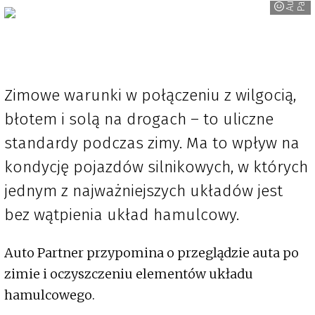
A
u
t
o
P
a
r
t
n
e
Zimowe warunki w połączeniu z wilgocią,
błotem i solą na drogach – to uliczne
standardy podczas zimy. Ma to wpływ na
kondycję pojazdów silnikowych, w których
jednym z najważniejszych układów jest
bez wątpienia układ hamulcowy.
Auto Partner przypomina o przeglądzie auta po
zimie i oczyszczeniu elementów układu
hamulcowego.