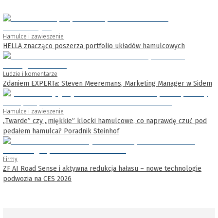
Hamulce i zawieszenie
HELLA znacząco poszerza portfolio układów hamulcowych
Ludzie i komentarze
Zdaniem EXPERTa: Steven Meeremans, Marketing Manager w Sidem
Hamulce i zawieszenie
„Twarde” czy „miękkie” klocki hamulcowe, co naprawdę czuć pod
pedałem hamulca? Poradnik Steinhof
Firmy
ZF AI Road Sense i aktywna redukcja hałasu – nowe technologie
podwozia na CES 2026