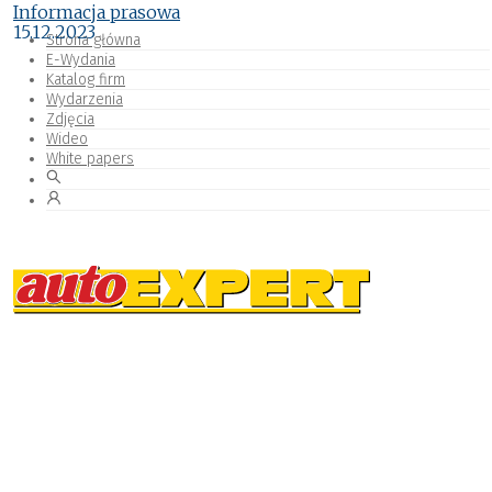
Informacja prasowa
15.12.2023
Strona główna
E-Wydania
Katalog firm
Wydarzenia
Zdjęcia
Wideo
White papers