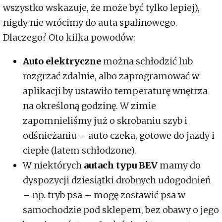
wszystko wskazuje, że może być tylko lepiej),
nigdy nie wrócimy do auta spalinowego.
Dlaczego? Oto kilka powodów:
Auto elektryczne
można schłodzić lub
rozgrzać zdalnie, albo zaprogramować w
aplikacji by ustawiło temperaturę wnętrza
na określoną godzinę. W zimie
zapomnieliśmy już o skrobaniu szyb i
odśnieżaniu – auto czeka, gotowe do jazdy i
ciepłe (latem schłodzone).
W niektórych
autach typu BEV
mamy do
dyspozycji dziesiątki drobnych udogodnień
– np. tryb psa – mogę zostawić psa w
samochodzie pod sklepem, bez obawy o jego