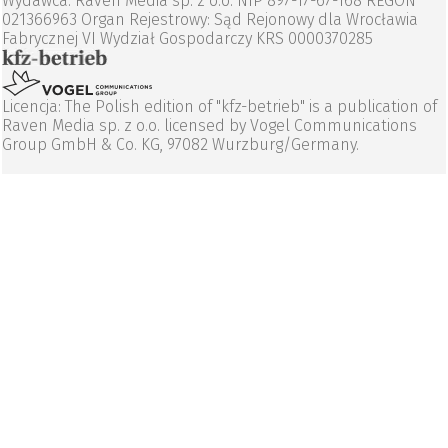
Wydawca: Raven Media sp. z o.o. NIP 897-17-67-168 REGON
021366963 Organ Rejestrowy: Sąd Rejonowy dla Wrocławia
Fabrycznej VI Wydział Gospodarczy KRS 0000370285
Licencja: The Polish edition of "kfz-betrieb" is a publication of
Raven Media sp. z o.o. licensed by Vogel Communications
Group GmbH & Co. KG, 97082 Wurzburg/Germany.