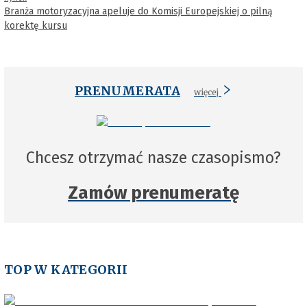
Branża motoryzacyjna apeluje do Komisji Europejskiej o pilną
korektę kursu
PRENUMERATA
więcej
Chcesz otrzymać nasze czasopismo?
Zamów prenumeratę
TOP W KATEGORII