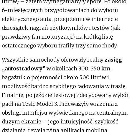
litrów) – zatem wymagania były spore. Po około
6-miesięcznych przygotowaniach do wyboru
elektrycznego auta, przejrzeniu w internecie
dziesiątek nagrań użytkowników i testów (jak
prawdziwy fan motoryzacji) na krótką listę
ostatecznego wyboru trafiły trzy samochody.
Wszystkie samochody oferowały realny
zasięg
„autostradowy”
w okolicach 300-350 km,
bagażnik o pojemności około 500 litrów i
możliwość bardzo szybkiego ładowania w trasie.
Finalnie, po jeździe testowej zdecydowany wybór
padł na Teslę Model 3. Przeważyły wrażenia z
obsługi interfejsu wyświetlanego na centralnym,
dużym ekranie – jego intuicyjność, szybkość
działania, rewelacyjna aplikacja mobilna.