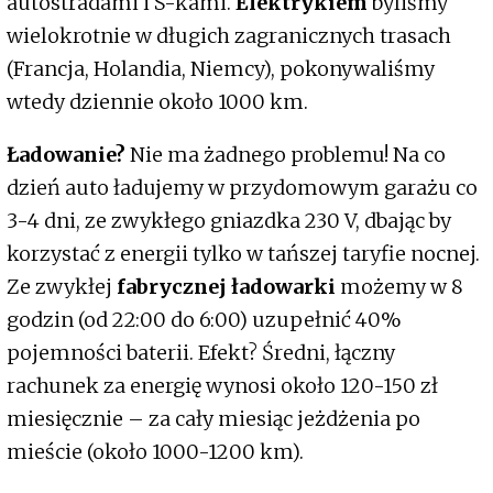
autostradami i S-kami.
Elektrykiem
byliśmy
wielokrotnie w długich zagranicznych trasach
(Francja, Holandia, Niemcy), pokonywaliśmy
wtedy dziennie około 1000 km.
Ładowanie?
Nie ma żadnego problemu! Na co
dzień auto ładujemy w przydomowym garażu co
3-4 dni, ze zwykłego gniazdka 230 V, dbając by
korzystać z energii tylko w tańszej taryfie nocnej.
Ze zwykłej
fabrycznej ładowarki
możemy w 8
godzin (od 22:00 do 6:00) uzupełnić 40%
pojemności baterii. Efekt? Średni, łączny
rachunek za energię wynosi około 120-150 zł
miesięcznie – za cały miesiąc jeżdżenia po
mieście (około 1000-1200 km).