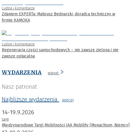
Ludzie i komentarze
Zdaniem EXPERTa: Mateusz Bednarski, doradca techniczny w
firmie KAMOKA
Ludzie i komentarze
Regeneracja części samochodowych – nie zawsze zielona i nie
zawsze opłacalna
WYDARZENIA
więcej
Nasz patronat
Najbliższe wydarzenia
wiecej
14-19.9.2026
targi
Międzynarodowe Targi Mobilności IAA Mobility (Monachium, Niemcy)