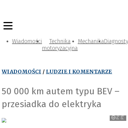
Wiadomości
Technika
Mechanika
Diagnost
motoryzacyjna
WIADOMOŚCI
/
LUDZIE I KOMENTARZE
50 000 km autem typu BEV –
P
i
x
a
b
a
y
_
M
i
k
e
s
-
P
h
o
t
o
g
r
a
p
h
y
przesiadka do elektryka