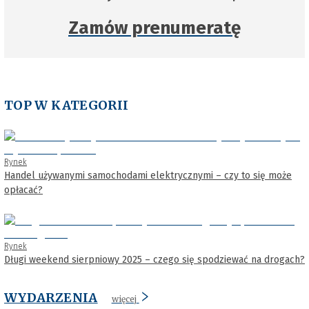
Zamów prenumeratę
TOP W KATEGORII
Rynek
Handel używanymi samochodami elektrycznymi – czy to się może
opłacać?
Rynek
Długi weekend sierpniowy 2025 – czego się spodziewać na drogach?
WYDARZENIA
więcej