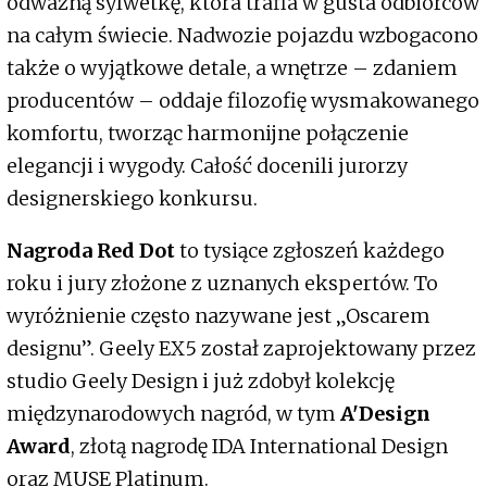
odważną sylwetkę, która trafia w gusta odbiorców
na całym świecie. Nadwozie pojazdu wzbogacono
także o wyjątkowe detale, a wnętrze – zdaniem
producentów – oddaje filozofię wysmakowanego
komfortu, tworząc harmonijne połączenie
elegancji i wygody. Całość docenili jurorzy
designerskiego konkursu.
Nagroda Red Dot
to tysiące zgłoszeń każdego
roku i jury złożone z uznanych ekspertów. To
wyróżnienie często nazywane jest „Oscarem
designu”. Geely EX5 został zaprojektowany przez
studio Geely Design i już zdobył kolekcję
międzynarodowych nagród, w tym
A'Design
Award
, złotą nagrodę IDA International Design
oraz MUSE Platinum.