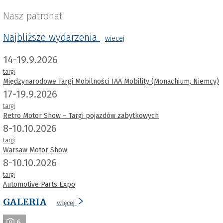
Nasz patronat
Najbliższe wydarzenia
wiecej
14-19.9.2026
targi
Międzynarodowe Targi Mobilności IAA Mobility (Monachium, Niemcy)
17-19.9.2026
targi
Retro Motor Show – Targi pojazdów zabytkowych
8-10.10.2026
targi
Warsaw Motor Show
8-10.10.2026
targi
Automotive Parts Expo
GALERIA
więcej
6