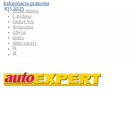
Informacja prasowa
30.5.2025
Strona główna
E-Wydania
Katalog firm
Wydarzenia
Zdjęcia
Wideo
White papers