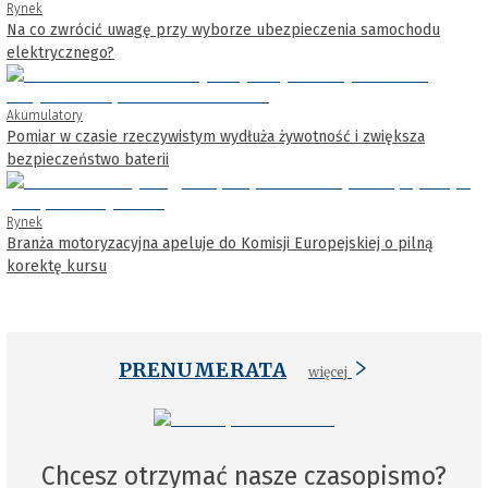
Rynek
Na co zwrócić uwagę przy wyborze ubezpieczenia samochodu
elektrycznego?
Akumulatory
Pomiar w czasie rzeczywistym wydłuża żywotność i zwiększa
bezpieczeństwo baterii
Rynek
Branża motoryzacyjna apeluje do Komisji Europejskiej o pilną
korektę kursu
PRENUMERATA
więcej
Chcesz otrzymać nasze czasopismo?