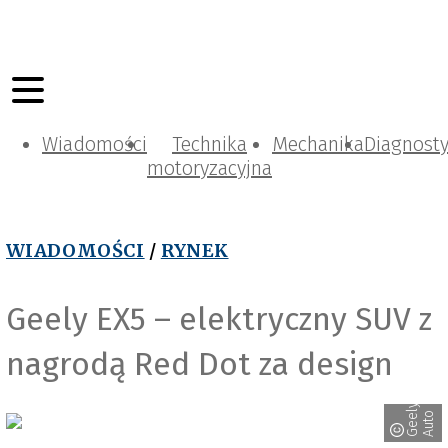
Wiadomości
Technika
Mechanika
Diagnost
motoryzacyjna
WIADOMOŚCI
/
RYNEK
Geely EX5 – elektryczny SUV z
nagrodą Red Dot za design
G
e
y
A
u
t
e
l
o