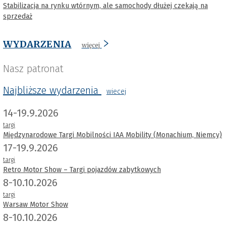
Stabilizacja na rynku wtórnym, ale samochody dłużej czekają na
sprzedaż
WYDARZENIA
więcej
Nasz patronat
Najbliższe wydarzenia
wiecej
14-19.9.2026
targi
Międzynarodowe Targi Mobilności IAA Mobility (Monachium, Niemcy)
17-19.9.2026
targi
Retro Motor Show – Targi pojazdów zabytkowych
8-10.10.2026
targi
Warsaw Motor Show
8-10.10.2026