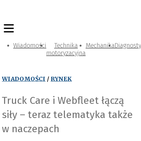
Wiadomości
Technika
Mechanika
Diagnost
motoryzacyjna
WIADOMOŚCI
/
RYNEK
Truck Care i Webfleet łączą
siły – teraz telematyka także
w naczepach
T
r
u
k
C
a
r