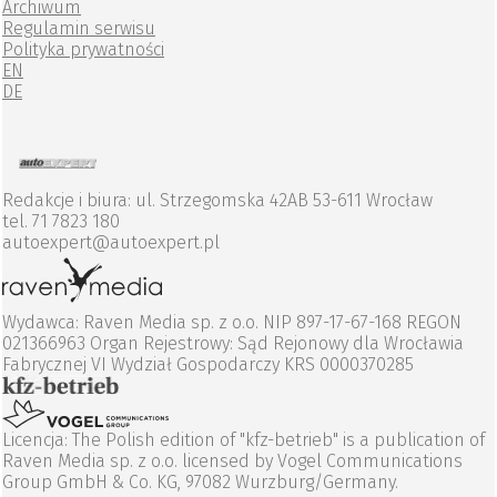
Archiwum
Regulamin serwisu
Polityka prywatności
EN
DE
Redakcje i biura: ul. Strzegomska 42AB 53-611 Wrocław
tel. 71 7823 180
autoexpert@autoexpert.pl
Wydawca: Raven Media sp. z o.o. NIP 897-17-67-168 REGON
021366963 Organ Rejestrowy: Sąd Rejonowy dla Wrocławia
Fabrycznej VI Wydział Gospodarczy KRS 0000370285
Licencja: The Polish edition of "kfz-betrieb" is a publication of
Raven Media sp. z o.o. licensed by Vogel Communications
Group GmbH & Co. KG, 97082 Wurzburg/Germany.