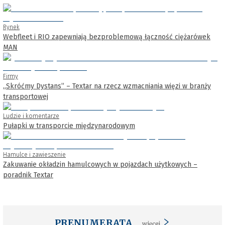
Rynek
Webfleet i RIO zapewniają bezproblemową łączność ciężarówek
MAN
Firmy
„Skróćmy Dystans” – Textar na rzecz wzmacniania więzi w branży
transportowej
Ludzie i komentarze
Pułapki w transporcie międzynarodowym
Hamulce i zawieszenie
Zakuwanie okładzin hamulcowych w pojazdach użytkowych –
poradnik Textar
PRENUMERATA
więcej