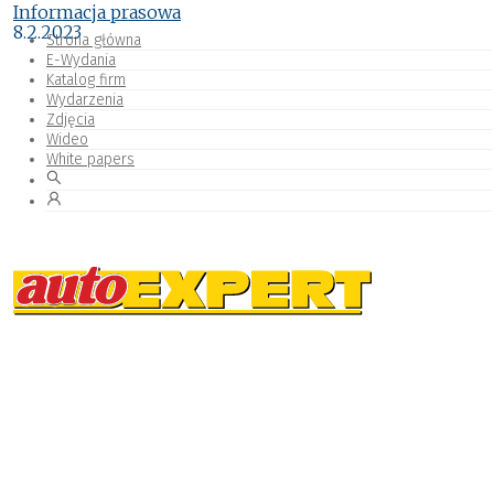
Informacja prasowa
8.2.2023
Strona główna
E-Wydania
Katalog firm
Wydarzenia
Zdjęcia
Wideo
White papers