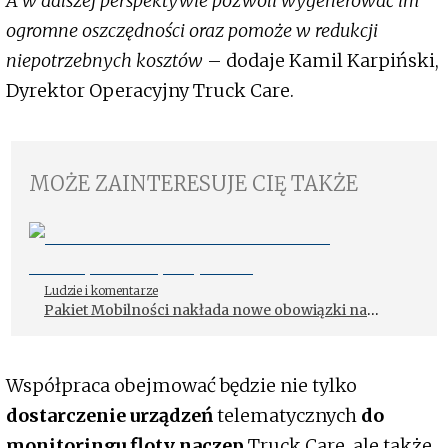
A w dalszej perspektywie pozwoli wygenerować im
ogromne oszczędności oraz pomoże w redukcji
niepotrzebnych kosztów
– dodaje Kamil Karpiński,
Dyrektor Operacyjny Truck Care.
MOŻE ZAINTERESUJE CIĘ TAKŻE
Ludzie i komentarze
Pakiet Mobilności nakłada nowe obowiązki na
spedytorów
Współpraca obejmować będzie nie tylko
dostarczenie urządzeń
telematycznych
do
monitoringu floty naczep
Truck Care, ale także