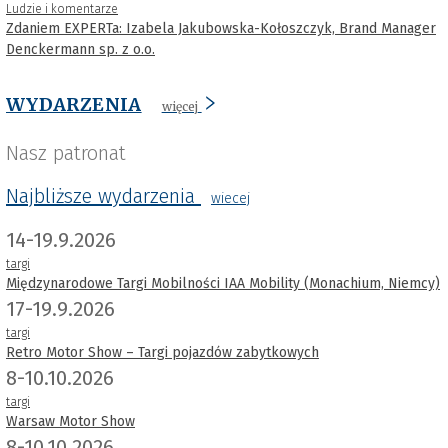
Ludzie i komentarze
Zdaniem EXPERTa: Izabela Jakubowska-Kołoszczyk, Brand Manager
Denckermann sp. z o.o.
WYDARZENIA
więcej
Nasz patronat
Najbliższe wydarzenia
wiecej
14-19.9.2026
targi
Międzynarodowe Targi Mobilności IAA Mobility (Monachium, Niemcy)
17-19.9.2026
targi
Retro Motor Show – Targi pojazdów zabytkowych
8-10.10.2026
targi
Warsaw Motor Show
8-10.10.2026