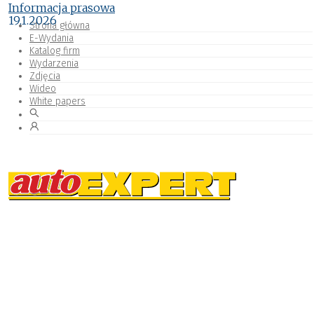
Informacja prasowa
19.1.2026
Strona główna
E-Wydania
Katalog firm
Wydarzenia
Zdjęcia
Wideo
White papers