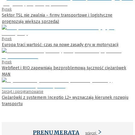
Rynek
Sektor TSL nie zwalnia – firmy transportowe i logistyczne
prognozują większą sprzedaż
Rynek
Europa traci wartość: czas na nowe zasady gry w motoryzacji
Rynek
Webfleet i RIO zapewniają bezproblemową łączność ciężarówek
MAN
Sprzęt i oprogramowanie
Ciężarówki z systemem Inceptio L2+ wyznaczają kierunek rozwoju
transportu
PRENUMERATA
więcej