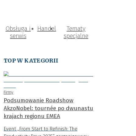
Obsługa i
Handel
Tematy
serwis
specjalne
TOP W KATEGORII
Firmy
Podsumowanie Roadshow
AkzoNobel: tournée po dwunastu
krajach regionu EMEA
Event „From Start to Refinish: The